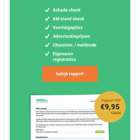
Schade check
KM stand check
Voertuigopties
Advertentieprijzen
Chassisnr. / meldcode
Eigenaren
registraties
bekijk rapport
Rapport PDF
€9,95
€29,95