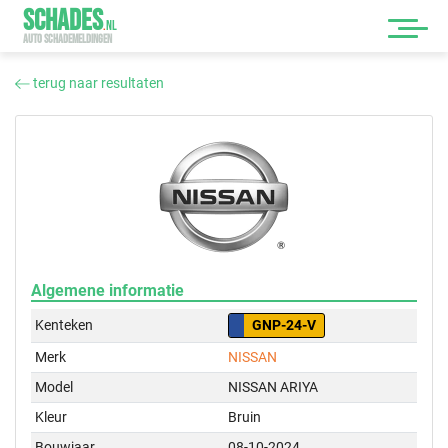
SCHADES
.
NL
AUTO SCHADEMELDINGEN
terug naar resultaten
Algemene informatie
Kenteken
GNP-24-V
Merk
NISSAN
Model
NISSAN ARIYA
Kleur
Bruin
Bouwjaar
08-10-2024