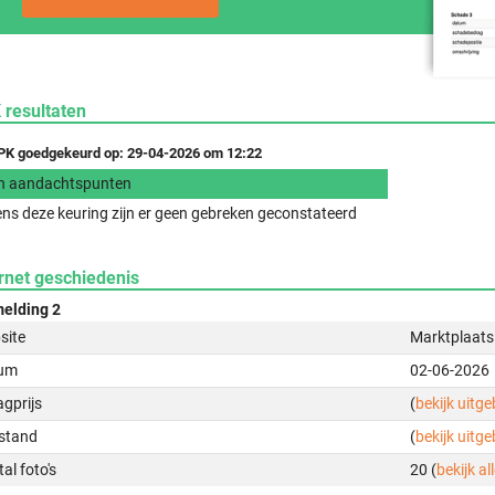
 resultaten
K goedgekeurd op: 29-04-2026 om 12:22
n aandachtspunten
ens deze keuring zijn er geen gebreken geconstateerd
rnet geschiedenis
elding 2
site
Marktplaats
um
02-06-2026
gprijs
(
bekijk uitg
stand
(
bekijk uitg
al foto's
20 (
bekijk all