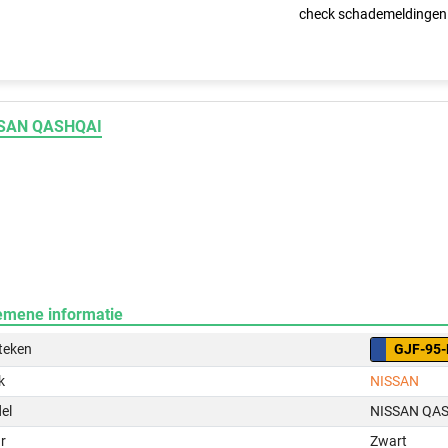
check schademeldingen
SAN QASHQAI
emene informatie
teken
GJF-95
k
NISSAN
el
NISSAN QA
r
Zwart