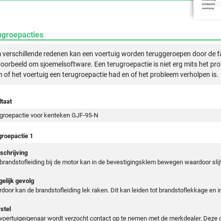
ugroepacties
verschillende redenen kan een voertuig worden teruggeroepen door de f
voorbeeld om sjoemelsoftware. Een terugroepactie is niet erg mits het pr
n of het voertuig een terugroepactie had en of het probleem verholpen is.
taat
groepactie voor kenteken GJF-95-N
groepactie 1
chrijving
brandstofleiding bij de motor kan in de bevestigingsklem bewegen waardoor slij
elijk gevolg
rdoor kan de brandstofleiding lek raken. Dit kan leiden tot brandstoflekkage en 
stel
voertuigeigenaar wordt verzocht contact op te nemen met de merkdealer. Deze co