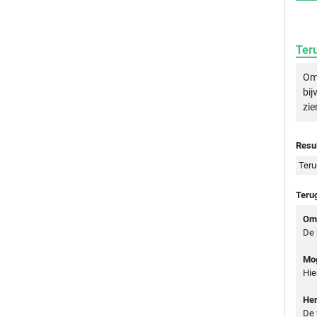
Ter
Om 
bij
zie
Resul
Teru
Teru
Oms
De 
Mog
Hie
Her
De 