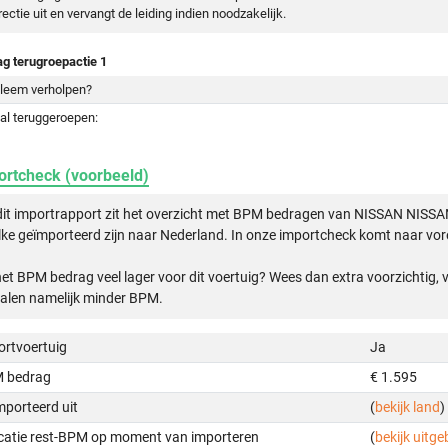
rectie uit en vervangt de leiding indien noodzakelijk.
ag terugroepactie 1
leem verholpen?
al teruggeroepen:
ortcheck (voorbeeld)
dit importrapport zit het overzicht met BPM bedragen van NISSAN NIS
ke geïmporteerd zijn naar Nederland. In onze importcheck komt naar vore
het BPM bedrag veel lager voor dit voertuig? Wees dan extra voorzichtig,
alen namelijk minder BPM.
ortvoertuig
Ja
 bedrag
€ 1.595
mporteerd uit
(
bekijk land
)
icatie rest-BPM op moment van importeren
(
bekijk uitge