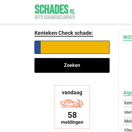
SCHADES
.
NL
AUTO SCHADEMELDINGEN
Kenteken Check schade:
NIS
Zoeken
vandaag
Alg
Ken
Mer
58
Mod
meldingen
Kleu