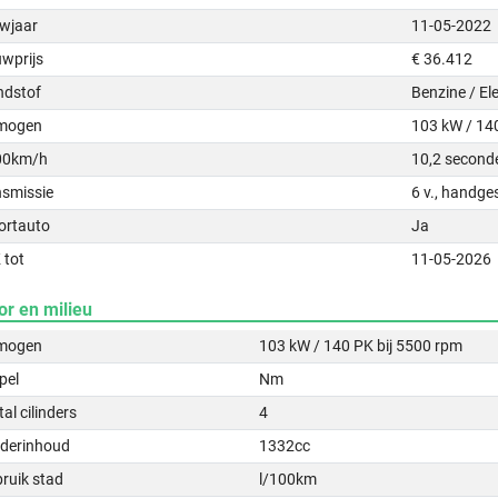
wjaar
11-05-2022
uwprijs
€ 36.412
ndstof
Benzine / Ele
mogen
103 kW / 14
00km/h
10,2 second
nsmissie
6 v., handge
ortauto
Ja
 tot
11-05-2026
or en milieu
mogen
103 kW / 140 PK bij 5500 rpm
pel
Nm
al cilinders
4
nderinhoud
1332cc
ruik stad
l/100km