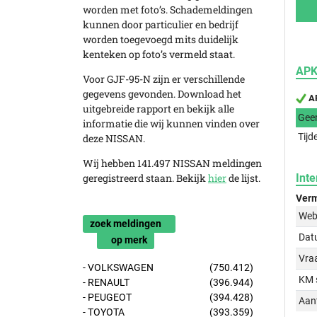
worden met foto’s. Schademeldingen
kunnen door particulier en bedrijf
worden toegevoegd mits duidelijk
kenteken op foto’s vermeld staat.
APK
Voor GJF-95-N zijn er verschillende
gegevens gevonden. Download het
AP
uitgebreide rapport en bekijk alle
Gee
informatie die wij kunnen vinden over
Tijd
deze NISSAN.
Wij hebben 141.497 NISSAN meldingen
geregistreerd staan. Bekijk
hier
de lijst.
Inte
Verm
Web
zoek meldingen
Dat
op merk
Vraa
- VOLKSWAGEN
(750.412)
KM 
- RENAULT
(396.944)
- PEUGEOT
(394.428)
Aant
- TOYOTA
(393.359)