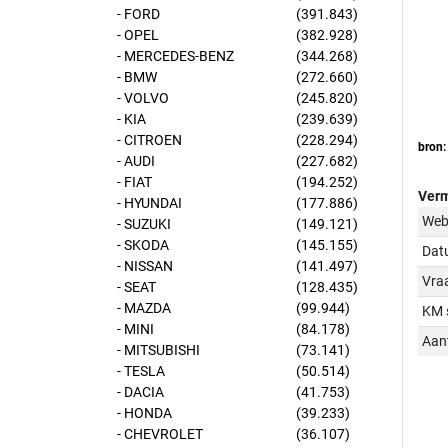
- FORD
(391.843)
- OPEL
(382.928)
- MERCEDES-BENZ
(344.268)
- BMW
(272.660)
- VOLVO
(245.820)
- KIA
(239.639)
- CITROEN
(228.294)
bron:
- AUDI
(227.682)
- FIAT
(194.252)
Verm
- HYUNDAI
(177.886)
Web
- SUZUKI
(149.121)
- SKODA
(145.155)
Dat
- NISSAN
(141.497)
Vraa
- SEAT
(128.435)
- MAZDA
(99.944)
KM 
- MINI
(84.178)
Aant
- MITSUBISHI
(73.141)
- TESLA
(50.514)
- DACIA
(41.753)
- HONDA
(39.233)
- CHEVROLET
(36.107)