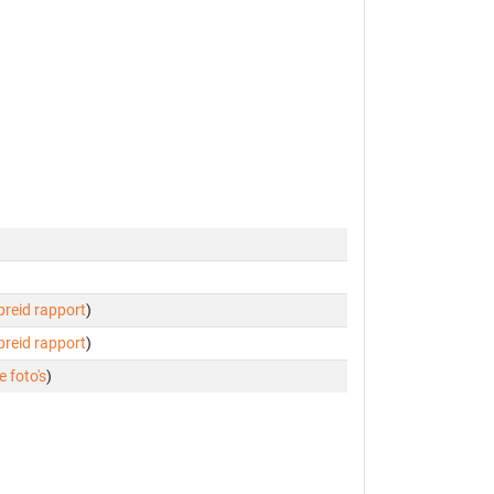
ebreid rapport
)
ebreid rapport
)
e foto's
)