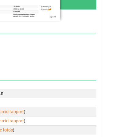
.nl
ebreid rapport
)
ebreid rapport
)
e foto's
)