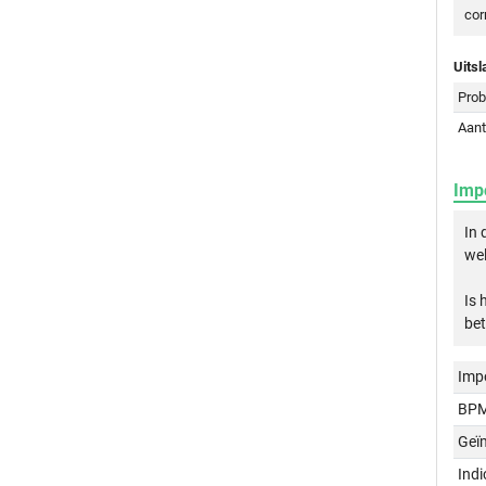
cor
Uitsl
Prob
Aant
Imp
In 
wel
Is 
bet
Imp
BPM
Geï
Ind