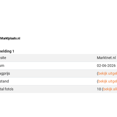
 Marktplaats.nl
elding 1
site
Marktnet.nl
um
02-06-2026
gprijs
(
bekijk uitg
stand
(
bekijk uitg
al foto's
10 (
bekijk all