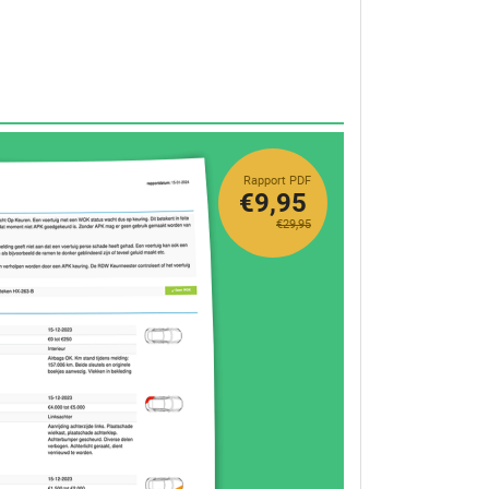
Rapport PDF
€9,95
€29,95