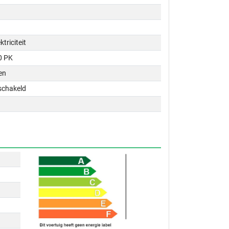
ktriciteit
0 PK
en
schakeld