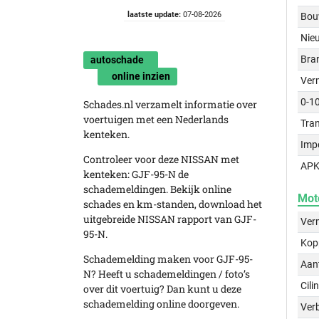
laatste update:
07-08-2026
Bou
Nie
Bra
autoschade
online inzien
Ver
0-1
Schades.nl verzamelt informatie over
voertuigen met een Nederlands
Tra
kenteken.
Imp
Controleer voor deze NISSAN met
APK
kenteken: GJF-95-N de
schademeldingen. Bekijk online
Mot
schades en km-standen, download het
uitgebreide NISSAN rapport van GJF-
Ver
95-N.
Kop
Schademelding maken voor GJF-95-
Aant
N? Heeft u schademeldingen / foto’s
Cili
over dit voertuig? Dan kunt u deze
schademelding online doorgeven.
Verb