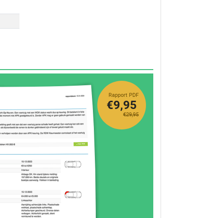
Rapport PDF
€9,95
€29,95