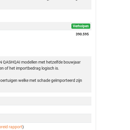
Verholpen
390.595
SAN QASHQAI modellen met hetzelfde bouwjaar
n of het importbedrag logisch is.
 voertuigen welke met schade geïmporteerd zijn
breid rapport
)