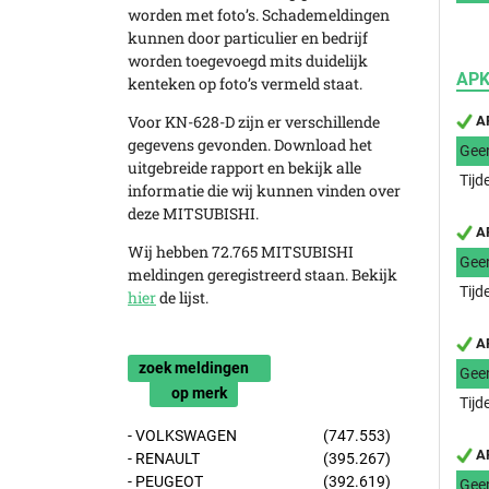
worden met foto’s. Schademeldingen
kunnen door particulier en bedrijf
worden toegevoegd mits duidelijk
APK
kenteken op foto’s vermeld staat.
Voor KN-628-D zijn er verschillende
AP
gegevens gevonden. Download het
Gee
uitgebreide rapport en bekijk alle
Tijd
informatie die wij kunnen vinden over
deze MITSUBISHI.
AP
Wij hebben 72.765 MITSUBISHI
Gee
meldingen geregistreerd staan. Bekijk
Tijd
hier
de lijst.
AP
zoek meldingen
Gee
op merk
Tijd
- VOLKSWAGEN
(747.553)
AP
- RENAULT
(395.267)
- PEUGEOT
(392.619)
Gee