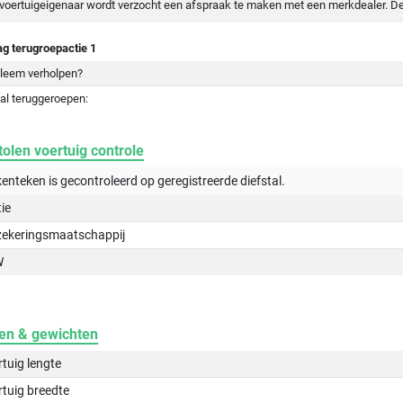
voertuigeigenaar wordt verzocht een afspraak te maken met een merkdealer. De
ag terugroepactie 1
leem verholpen?
al teruggeroepen:
olen voertuig controle
kenteken is gecontroleerd op
geregistreerde
diefstal.
tie
zekeringsmaatschappij
W
en & gewichten
tuig lengte
tuig breedte