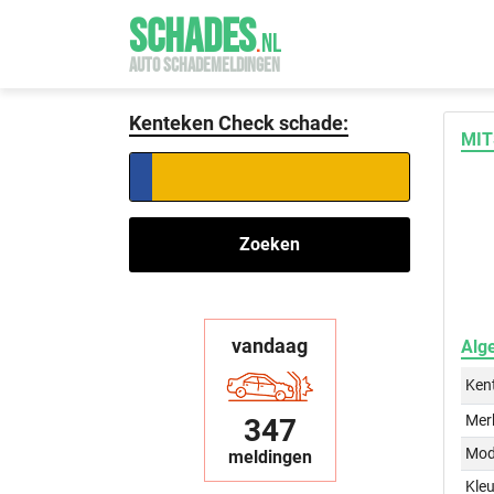
SCHADES
.
NL
AUTO SCHADEMELDINGEN
Kenteken Check schade:
MIT
Zoeken
vandaag
Alg
Ken
Mer
347
Mod
meldingen
Kleu