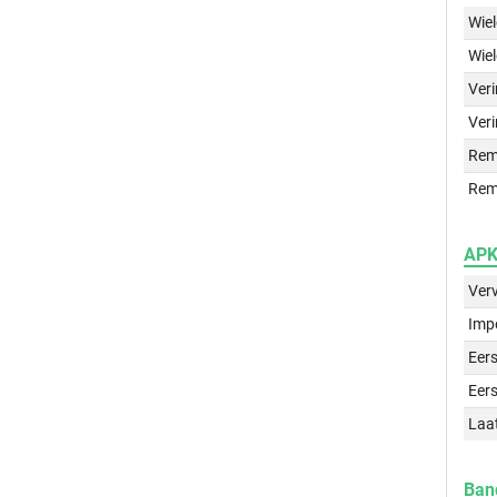
Wie
Wie
Ver
Veri
Rem
Rem
APK 
Ver
Imp
Eers
Eers
Laa
Ban