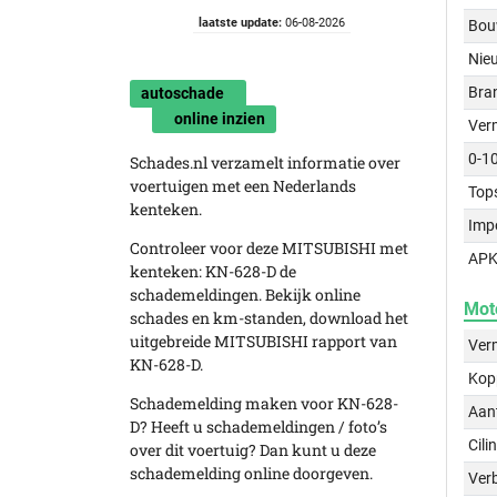
laatste update:
06-08-2026
Bou
Nie
Bra
autoschade
online inzien
Ver
0-1
Schades.nl verzamelt informatie over
voertuigen met een Nederlands
Top
kenteken.
Imp
Controleer voor deze MITSUBISHI met
APK
kenteken: KN-628-D de
schademeldingen. Bekijk online
Mot
schades en km-standen, download het
uitgebreide MITSUBISHI rapport van
Ver
KN-628-D.
Kop
Schademelding maken voor KN-628-
Aant
D? Heeft u schademeldingen / foto’s
Cili
over dit voertuig? Dan kunt u deze
schademelding online doorgeven.
Verb