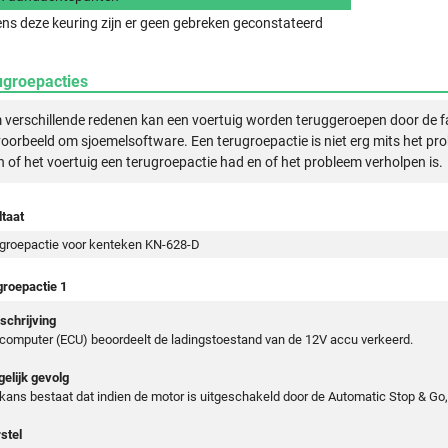
ens deze keuring zijn er geen gebreken geconstateerd
ugroepacties
verschillende redenen kan een voertuig worden teruggeroepen door de f
voorbeeld om sjoemelsoftware. Een terugroepactie is niet erg mits het pr
n of het voertuig een terugroepactie had en of het probleem verholpen is.
taat
groepactie voor kenteken KN-628-D
groepactie 1
chrijving
computer (ECU) beoordeelt de ladingstoestand van de 12V accu verkeerd.
elijk gevolg
kans bestaat dat indien de motor is uitgeschakeld door de Automatic Stop & Go,
stel