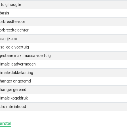
rtuig hoogte
basis
orbreedte voor
orbreedte achter
a rijklaar
a ledig voertuig
gestane max. massa voertuig
imale laadvermogen
imale dakbelasting
hanger ongeremd
hanger geremd
imale kogeldruk
druimte inhoud
erstel