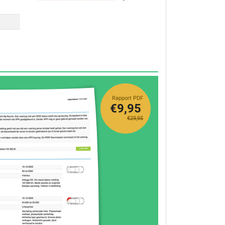
Rapport PDF
€9,95
€29,95