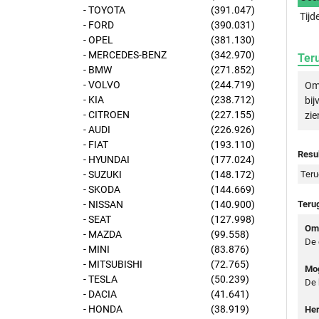
- TOYOTA
(391.047)
Tijd
- FORD
(390.031)
- OPEL
(381.130)
- MERCEDES-BENZ
(342.970)
Ter
- BMW
(271.852)
- VOLVO
(244.719)
Om 
- KIA
(238.712)
bij
- CITROEN
(227.155)
zie
- AUDI
(226.926)
- FIAT
(193.110)
Resul
- HYUNDAI
(177.024)
- SUZUKI
(148.172)
Teru
- SKODA
(144.669)
- NISSAN
(140.900)
Teru
- SEAT
(127.998)
Oms
- MAZDA
(99.558)
De 
- MINI
(83.876)
- MITSUBISHI
(72.765)
Mog
- TESLA
(50.239)
De 
- DACIA
(41.641)
- HONDA
(38.919)
Her