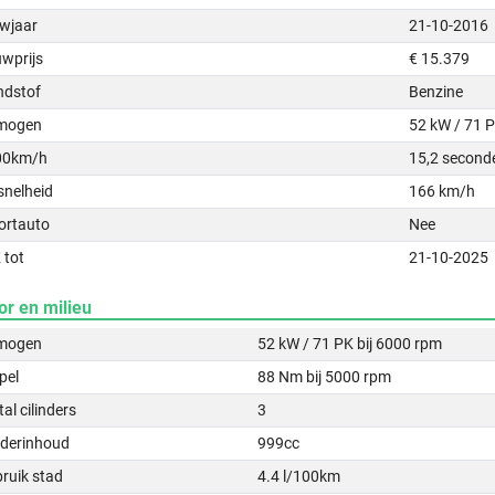
wjaar
21-10-2016
uwprijs
€ 15.379
ndstof
Benzine
mogen
52 kW / 71 
00km/h
15,2 second
snelheid
166 km/h
ortauto
Nee
 tot
21-10-2025
or en milieu
mogen
52 kW / 71 PK bij 6000 rpm
pel
88 Nm bij 5000 rpm
al cilinders
3
nderinhoud
999cc
ruik stad
4.4 l/100km