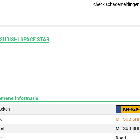
check schademeldingen
SUBISHI SPACE STAR
emene informatie
teken
KN-628
k
MITSUBISHI
el
MITSUBISHI
r
Rood