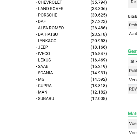
De 
- CHEVROLET
(35.794)
- LAND ROVER
(33.306)
- PORSCHE
(30.625)
Uitsl
- DAF
(27.223)
Prob
- ALFA ROMEO
(26.486)
Aant
- DAIHATSU
(23.218)
- LYNK&CO
(20.953)
- JEEP
(18.166)
Gest
- IVECO
(16.847)
- LEXUS
(16.469)
Dit 
- SAAB
(16.219)
Poli
- SCANIA
(14.931)
- MG
(14.592)
Ver
- CUPRA
(13.818)
RD
- MAN
(12.182)
- SUBARU
(12.008)
Mat
Voer
Voer