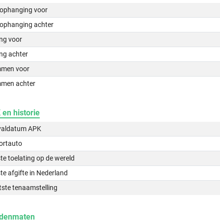
lophanging voor
lophanging achter
ing voor
ng achter
men voor
men achter
en historie
valdatum APK
ortauto
te toelating op de wereld
te afgifte in Nederland
tste tenaamstelling
denmaten