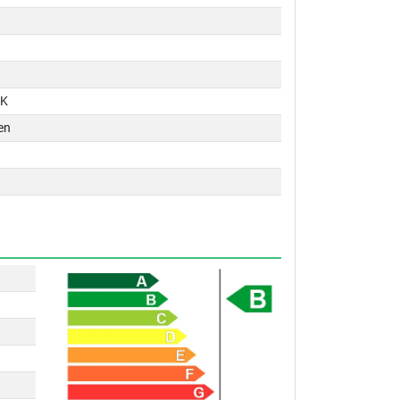
PK
en