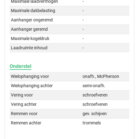
Maximale laadvermogen
-
Maximale dakbelasting
-
Aanhanger ongeremd
-
Aanhanger geremd
-
Maximale kogeldruk
-
Laadruimte inhoud
-
Onderstel
Wielophanging voor
onafh., McPherson
Wielophanging achter
semi-onafh.
Vering voor
schroefveren
Vering achter
schroefveren
Remmen voor
gev. schijven
Remmen achter
trommels