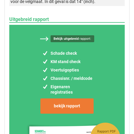
voor de velgmaat. In dit geval is dat 14" (inch).
Uitgebreid rapport
Bekijk uitgebreid
rapport:
Schade check
KM stand check
Voertuigopties
Chassisnr. / meldcode
Eigenaren
registraties
bekijk rapport
Rapport PDF