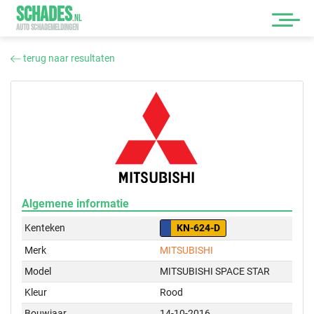
SCHADES
.
NL
AUTO SCHADEMELDINGEN
terug naar resultaten
Algemene informatie
Kenteken
KN-624-D
Merk
MITSUBISHI
Model
MITSUBISHI SPACE STAR
Kleur
Rood
Bouwjaar
14-10-2016