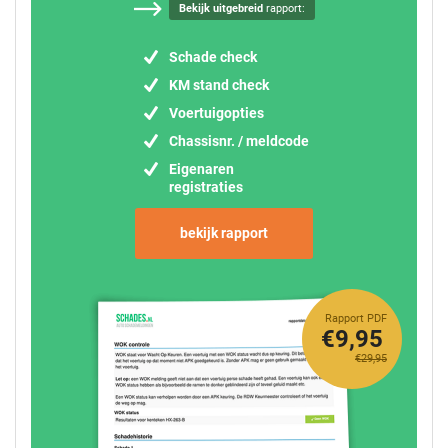
Bekijk uitgebreid
rapport:
Schade check
KM stand check
Voertuigopties
Chassisnr. / meldcode
Eigenaren
registraties
bekijk rapport
Rapport PDF
€9,95
€29,95