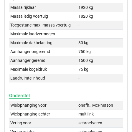
Massa rijklaar
1920 kg
Massa ledig voertuig
1820 kg
Toegestane max. massa voertuig
-
Maximale laadvermogen
-
Maximale dakbelasting
80 kg
Aanhanger ongeremd
750 kg
Aanhanger geremd
1500 kg
Maximale kogeldruk
75 kg
Laadruimte inhoud
-
Onderstel
Wielophanging voor
onafh., McPherson
Wielophanging achter
multilink
Vering voor
schroefveren
Vering achter
schroefveren