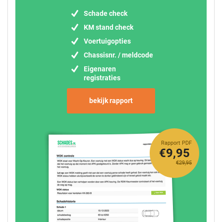
Schade check
KM stand check
Voertuigopties
Chassisnr. / meldcode
Eigenaren
registraties
bekijk rapport
Rapport PDF
€9,95
€29,95