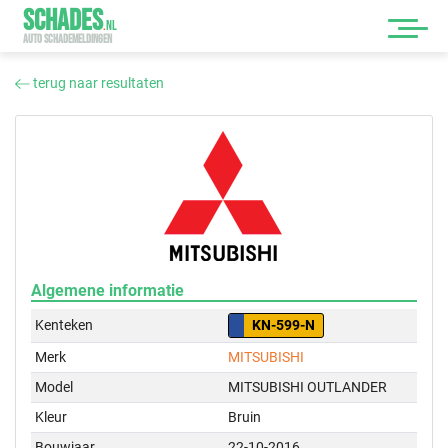
SCHADES
.
NL
AUTO SCHADEMELDINGEN
terug naar resultaten
Algemene informatie
Kenteken
KN-599-N
Merk
MITSUBISHI
Model
MITSUBISHI OUTLANDER
Kleur
Bruin
Bouwjaar
22-10-2016