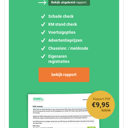
Bekijk uitgebreid
rapport:
Schade check
KM stand check
Voertuigopties
Advertentieprijzen
Chassisnr. / meldcode
Eigenaren
registraties
bekijk rapport
Rapport PDF
€9,95
€29,95