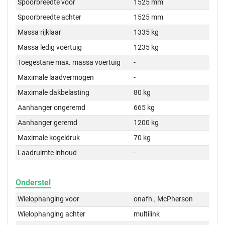
Spoorbreedte voor
1525 mm
Spoorbreedte achter
1525 mm
Massa rijklaar
1335 kg
Massa ledig voertuig
1235 kg
Toegestane max. massa voertuig
-
Maximale laadvermogen
-
Maximale dakbelasting
80 kg
Aanhanger ongeremd
665 kg
Aanhanger geremd
1200 kg
Maximale kogeldruk
70 kg
Laadruimte inhoud
-
Onderstel
Wielophanging voor
onafh., McPherson
Wielophanging achter
multilink