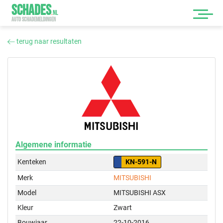
SCHADES
.
NL
AUTO SCHADEMELDINGEN
terug naar resultaten
Algemene informatie
Kenteken
KN-591-N
Merk
MITSUBISHI
Model
MITSUBISHI ASX
Kleur
Zwart
Bouwjaar
22-10-2016