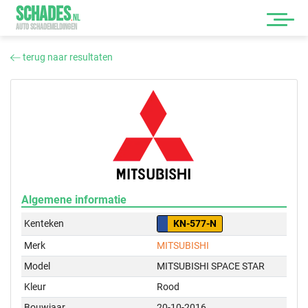
SCHADES
.
NL
AUTO SCHADEMELDINGEN
terug naar resultaten
Algemene informatie
Kenteken
KN-577-N
Merk
MITSUBISHI
Model
MITSUBISHI SPACE STAR
Kleur
Rood
Bouwjaar
20-10-2016