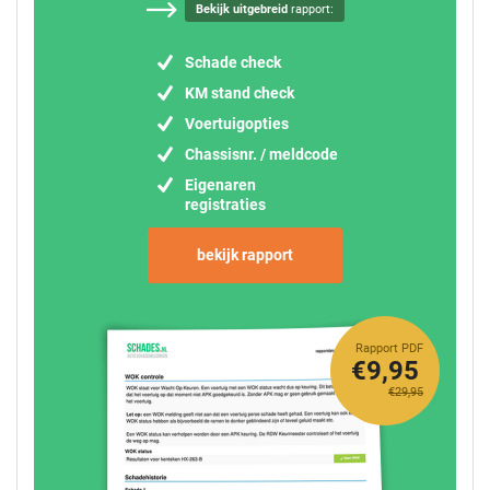
Bekijk uitgebreid
rapport:
Schade check
KM stand check
Voertuigopties
Chassisnr. / meldcode
Eigenaren
registraties
bekijk rapport
Rapport PDF
€9,95
€29,95