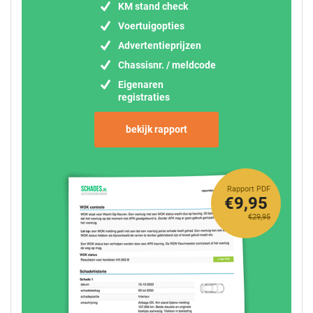
KM stand check
Voertuigopties
Advertentieprijzen
Chassisnr. / meldcode
Eigenaren
registraties
bekijk rapport
Rapport PDF
€9,95
€29,95