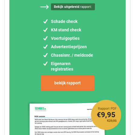
Bekijk uitgebreid
rapport:
Schade check
KM stand check
Voertuigopties
Advertentieprijzen
Chassisnr. / meldcode
Eigenaren
registraties
bekijk rapport
Rapport PDF
€9,95
€29,95