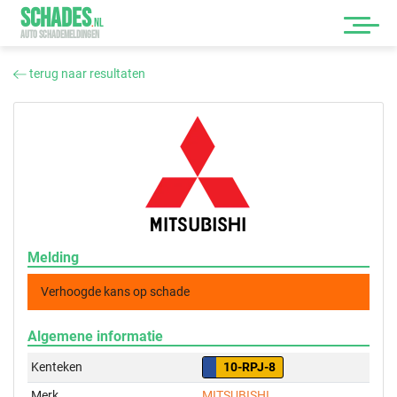
SCHADES
.
NL
AUTO SCHADEMELDINGEN
terug naar resultaten
Melding
Verhoogde kans op schade
Algemene informatie
Kenteken
10-RPJ-8
Merk
MITSUBISHI