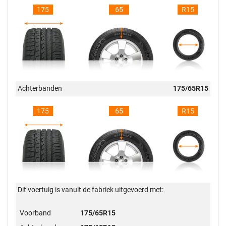
175
65
R15
Achterbanden
175/65R15
175
65
R15
Dit voertuig is vanuit de fabriek uitgevoerd met:
Voorband
175/65R15