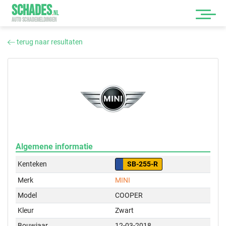
SCHADES
.
NL
AUTO SCHADEMELDINGEN
terug naar resultaten
Algemene informatie
Kenteken
SB-255-R
Merk
MINI
Model
COOPER
Kleur
Zwart
Bouwjaar
12-03-2018