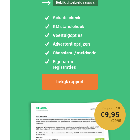
Bekijk uitgebreid
rapport:
Schade check
KM stand check
Voertuigopties
Advertentieprijzen
Chassisnr. / meldcode
Eigenaren
registraties
bekijk rapport
Rapport PDF
€9,95
€29,95