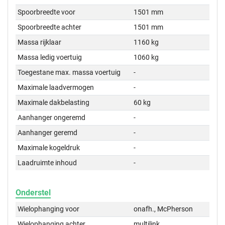
Spoorbreedte voor
1501 mm
Spoorbreedte achter
1501 mm
Massa rijklaar
1160 kg
Massa ledig voertuig
1060 kg
Toegestane max. massa voertuig
-
Maximale laadvermogen
-
Maximale dakbelasting
60 kg
Aanhanger ongeremd
-
Aanhanger geremd
-
Maximale kogeldruk
-
Laadruimte inhoud
-
Onderstel
Wielophanging voor
onafh., McPherson
Wielophanging achter
multilink