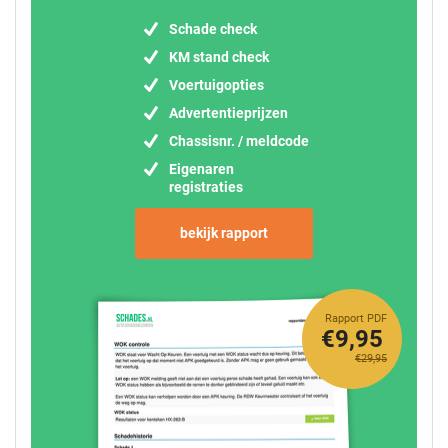
Schade check
KM stand check
Voertuigopties
Advertentieprijzen
Chassisnr. / meldcode
Eigenaren
registraties
bekijk rapport
Rapport PDF
€9,95
€29,95