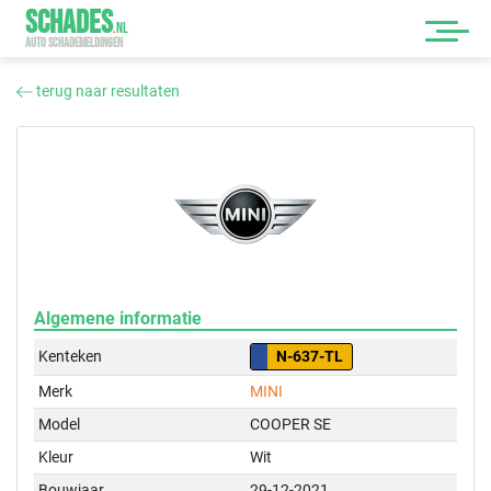
SCHADES
.
NL
AUTO SCHADEMELDINGEN
terug naar resultaten
Algemene informatie
Kenteken
N-637-TL
Merk
MINI
Model
COOPER SE
Kleur
Wit
Bouwjaar
29-12-2021