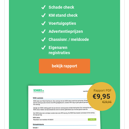
Schade check
KM stand check
Voertuigopties
Advertentieprijzen
Chassisnr. / meldcode
Eigenaren
registraties
bekijk rapport
Rapport PDF
€9,95
€29,95