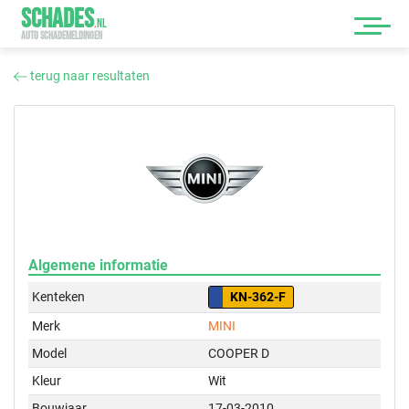
SCHADES
.
NL
AUTO SCHADEMELDINGEN
terug naar resultaten
Algemene informatie
Kenteken
KN-362-F
Merk
MINI
Model
COOPER D
Kleur
Wit
Bouwjaar
17-03-2010