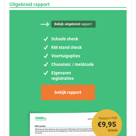
Uitgebreid rapport
Bekijk uitgebreid
rapport:
Schade check
KM stand check
Voertuigopties
Chassisnr. / meldcode
Eigenaren
registraties
bekijk rapport
Rapport PDF
€9,95
€29,95