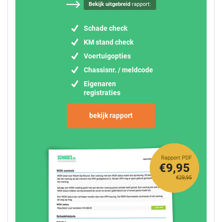
Bekijk uitgebreid
rapport:
Schade check
KM stand check
Voertuigopties
Chassisnr. / meldcode
Eigenaren
registraties
bekijk rapport
Rapport PDF
€9,95
€29,95