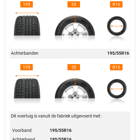
195
55
R16
Achterbanden
195/55R16
195
55
R16
Dit voertuig is vanuit de fabriek uitgevoerd met:
Voorband
195/55R16
Achterband
195/55R16