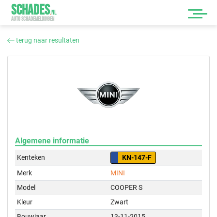
SCHADES
.
NL
AUTO SCHADEMELDINGEN
terug naar resultaten
Algemene informatie
Kenteken
KN-147-F
Merk
MINI
Model
COOPER S
Kleur
Zwart
Bouwjaar
13-11-2015