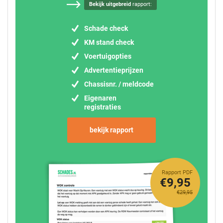
Bekijk uitgebreid
rapport:
Schade check
KM stand check
Voertuigopties
Advertentieprijzen
Chassisnr. / meldcode
Eigenaren
registraties
bekijk rapport
Rapport PDF
€9,95
€29,95