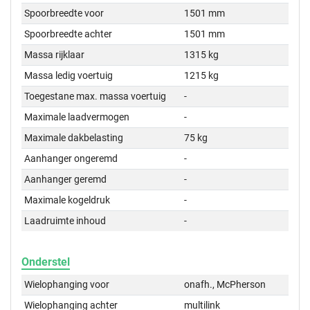
Spoorbreedte voor
1501 mm
Spoorbreedte achter
1501 mm
Massa rijklaar
1315 kg
Massa ledig voertuig
1215 kg
Toegestane max. massa voertuig
-
Maximale laadvermogen
-
Maximale dakbelasting
75 kg
Aanhanger ongeremd
-
Aanhanger geremd
-
Maximale kogeldruk
-
Laadruimte inhoud
-
Onderstel
Wielophanging voor
onafh., McPherson
Wielophanging achter
multilink