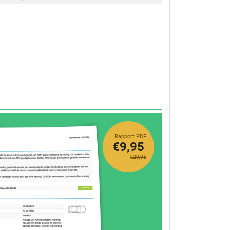
Rapport PDF
€9,95
€29,95