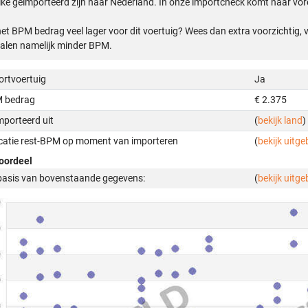
ke geïmporteerd zijn naar Nederland. In onze importcheck komt naar vore
het BPM bedrag veel lager voor dit voertuig? Wees dan extra voorzichtig,
alen namelijk minder BPM.
ortvoertuig
Ja
 bedrag
€ 2.375
mporteerd uit
(
bekijk land
)
icatie rest-BPM op moment van importeren
(
bekijk uitge
oordeel
basis van bovenstaande gegevens:
(
bekijk uitge