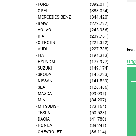
- FORD
(392.011)
- OPEL
(383.054)
- MERCEDES-BENZ
(344.420)
- BMW
(272.797)
- VOLVO
(245.936)
- KIA
(239.761)
- CITROEN
(228.382)
- AUDI
(227.788)
bron:
- FIAT
(194.313)
Uitg
- HYUNDAI
(177.977)
- SUZUKI
(149.174)
- SKODA
(145.223)
- NISSAN
(141.569)
- SEAT
(128.486)
- MAZDA
(99.995)
- MINI
(84.207)
- MITSUBISHI
(73.164)
- TESLA
(50.528)
- DACIA
(41.780)
- HONDA
(39.241)
- CHEVROLET
(36.114)