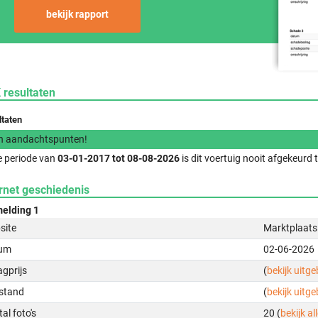
bekijk rapport
 resultaten
ltaten
n aandachtspunten!
e periode van
03-01-2017 tot 08-08-2026
is dit voertuig nooit afgekeurd
rnet geschiedenis
elding 1
site
Marktplaats
um
02-06-2026
gprijs
(
bekijk uitg
stand
(
bekijk uitg
al foto's
20 (
bekijk all