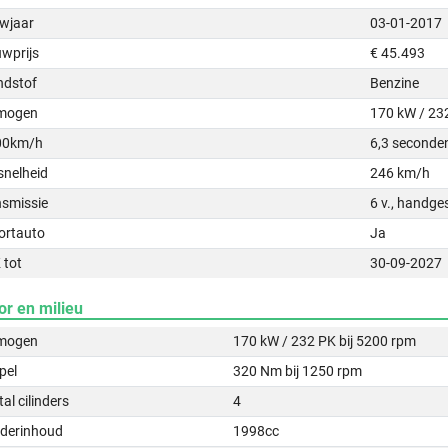
wjaar
03-01-2017
uwprijs
€ 45.493
ndstof
Benzine
mogen
170 kW / 23
00km/h
6,3 seconde
snelheid
246 km/h
nsmissie
6 v., handge
ortauto
Ja
 tot
30-09-2027
or en milieu
mogen
170 kW / 232 PK bij 5200 rpm
pel
320 Nm bij 1250 rpm
al cilinders
4
nderinhoud
1998cc