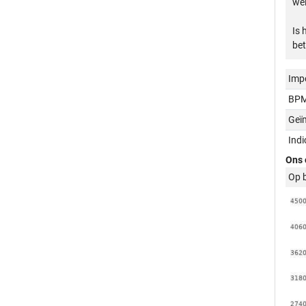
wel
Is 
bet
Imp
BPM
Geï
Ind
Ons 
Op 