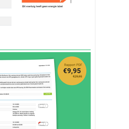
Rapport PDF
€9,95
€29,95