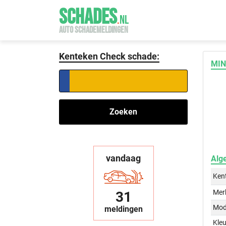
SCHADES
.
NL
AUTO SCHADEMELDINGEN
Kenteken Check schade:
MIN
Zoeken
vandaag
Alg
Ken
Mer
31
Mod
meldingen
Kleu