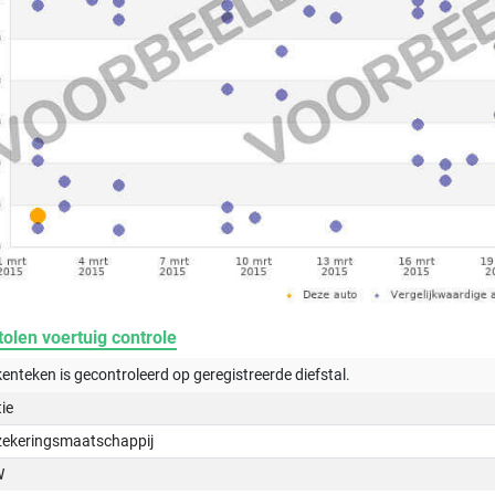
olen voertuig controle
kenteken is gecontroleerd op
geregistreerde
diefstal.
tie
zekeringsmaatschappij
W