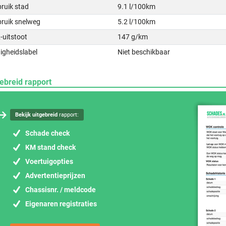
ruik stad
9.1 l/100km
bruik snelweg
5.2 l/100km
-uitstoot
147 g/km
igheidslabel
Niet beschikbaar
ebreid rapport
Bekijk uitgebreid
rapport:
Schade check
KM stand check
Voertuigopties
Advertentieprijzen
Chassisnr. / meldcode
Eigenaren registraties