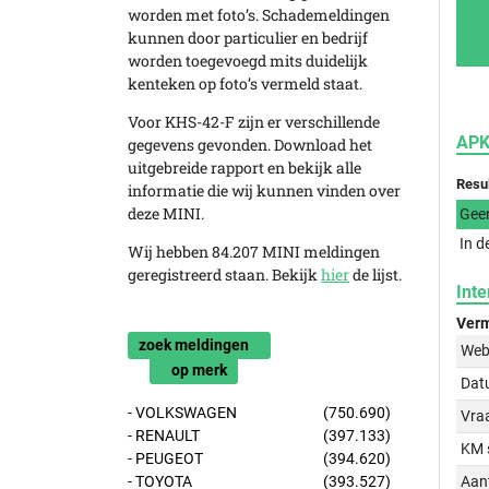
worden met foto’s. Schademeldingen
kunnen door particulier en bedrijf
worden toegevoegd mits duidelijk
kenteken op foto’s vermeld staat.
Voor KHS-42-F zijn er verschillende
APK
gegevens gevonden. Download het
uitgebreide rapport en bekijk alle
Resu
informatie die wij kunnen vinden over
deze MINI.
Gee
In d
Wij hebben 84.207 MINI meldingen
geregistreerd staan. Bekijk
hier
de lijst.
Inte
Verm
zoek meldingen
Web
op merk
Dat
- VOLKSWAGEN
(750.690)
Vraa
- RENAULT
(397.133)
KM 
- PEUGEOT
(394.620)
- TOYOTA
(393.527)
Aant