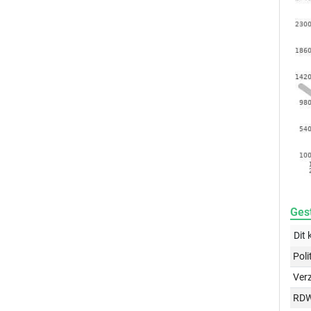
Gest
Dit 
Poli
Ver
RD