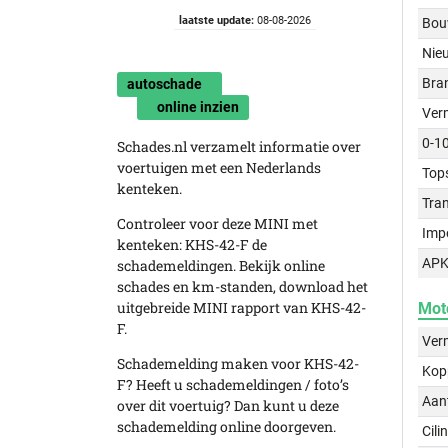
laatste update:
08-08-2026
Bou
Nie
Bra
autoschade
online inzien
Ver
0-1
Schades.nl verzamelt informatie over
voertuigen met een Nederlands
Top
kenteken.
Tra
Controleer voor deze MINI met
Imp
kenteken: KHS-42-F de
APK
schademeldingen. Bekijk online
schades en km-standen, download het
uitgebreide MINI rapport van KHS-42-
Mot
F.
Ver
Schademelding maken voor KHS-42-
Kop
F? Heeft u schademeldingen / foto’s
Aant
over dit voertuig? Dan kunt u deze
schademelding online doorgeven.
Cili