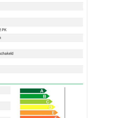
2 PK
n
schakeld