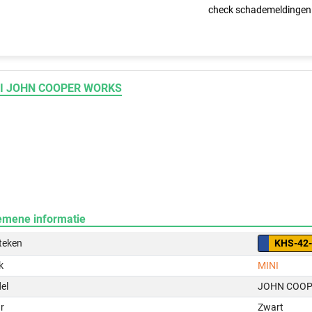
check schademeldingen
I JOHN COOPER WORKS
emene informatie
teken
KHS-42
k
MINI
el
JOHN COO
r
Zwart