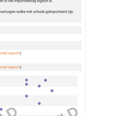
n of het importbedrag logisch is.
 voertuigen welke met schade geïmporteerd zijn
breid rapport
)
breid rapport
)