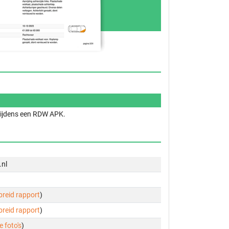
 tijdens een RDW APK.
.nl
ebreid rapport
)
ebreid rapport
)
e foto's
)