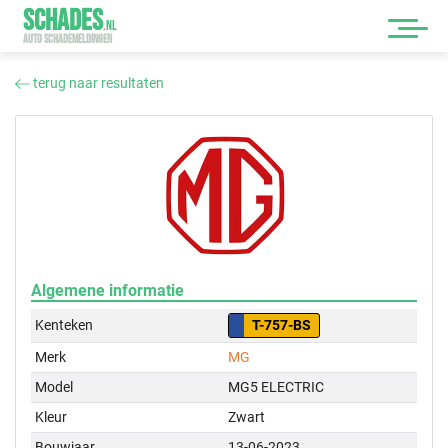
SCHADES
.
NL
AUTO SCHADEMELDINGEN
terug naar resultaten
Algemene informatie
Kenteken
T-757-BS
Merk
MG
Model
MG5 ELECTRIC
Kleur
Zwart
Bouwjaar
13-06-2023