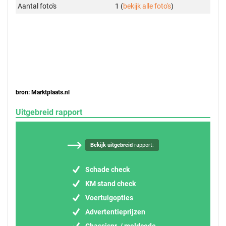
Aantal foto's
1 (
bekijk alle foto's
)
bron: Marktplaats.nl
Uitgebreid rapport
Bekijk uitgebreid
rapport:
Schade check
KM stand check
Voertuigopties
Advertentieprijzen