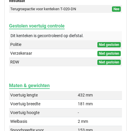
Resultaat
Terugroepactie voor kenteken T-020-DN
Nee
Gestolen voertuig controle
Dit kenteken is gecontroleerd op
diefstal.
Politie
Niet gestolen
Verzekeraar
Niet gestolen
RDW
Niet gestolen
Maten & gewichten
Voertuig lengte
432 mm
Voertuig breedte
181 mm
Voertuig hoogte
-
Wielbasis
2 mm
Spoorbreedte voor
153 mm