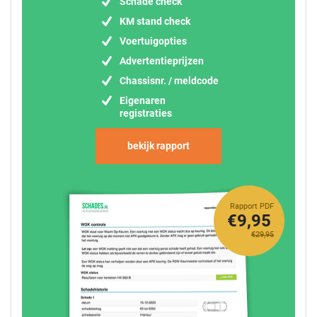
Schade check
KM stand check
Voertuigopties
Advertentieprijzen
Chassisnr. / meldcode
Eigenaren
registraties
bekijk rapport
Rapport PDF
€9,95
€29,95