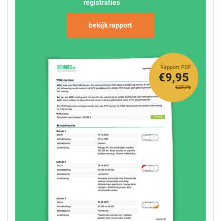
registraties
bekijk rapport
Rapport PDF
€9,95
€29,95