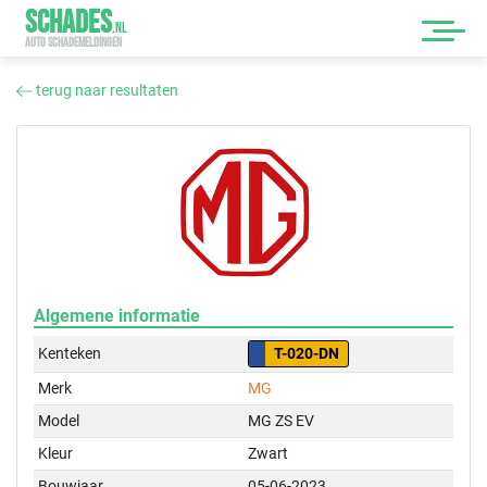
SCHADES
.
NL
AUTO SCHADEMELDINGEN
terug naar resultaten
Algemene informatie
Kenteken
T-020-DN
Merk
MG
Model
MG ZS EV
Kleur
Zwart
Bouwjaar
05-06-2023