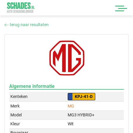
SCHADES
.
NL
AUTO SCHADEMELDINGEN
terug naar resultaten
Algemene informatie
Kenteken
KPJ-41-D
Merk
MG
Model
MG3 HYBRID+
Kleur
Wit
Bouwjaar