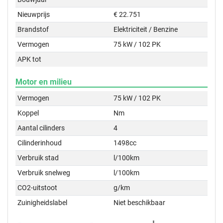
Nieuwprijs
€ 22.751
Brandstof
Elektriciteit / Benzine
Vermogen
75 kW / 102 PK
APK tot
Motor en milieu
Vermogen
75 kW / 102 PK
Koppel
Nm
Aantal cilinders
4
Cilinderinhoud
1498cc
Verbruik stad
l/100km
Verbruik snelweg
l/100km
CO2-uitstoot
g/km
Zuinigheidslabel
Niet beschikbaar