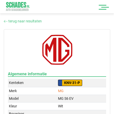
SCHADES
.
NL
AUTO SCHADEMELDINGEN
terug naar resultaten
Algemene informatie
Kenteken
KNV-31-P
Merk
MG
Model
MG S6 EV
Kleur
Wit
Bouwjaar