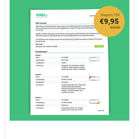
Rapport PDF
€9,95
€29,95