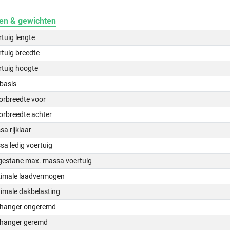
en & gewichten
tuig lengte
tuig breedte
rtuig hoogte
basis
orbreedte voor
orbreedte achter
a rijklaar
a ledig voertuig
gestane max. massa voertuig
imale laadvermogen
imale dakbelasting
hanger ongeremd
hanger geremd