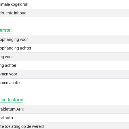
imale kogeldruk
druimte inhoud
erstel
lophanging voor
lophanging achter
ing voor
ng achter
men voor
men achter
en historie
valdatum APK
ortauto
te toelating op de wereld