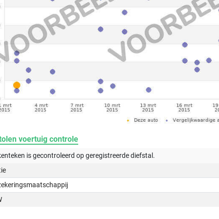
olen voertuig controle
kenteken is gecontroleerd op
geregistreerde
diefstal.
tie
zekeringsmaatschappij
W