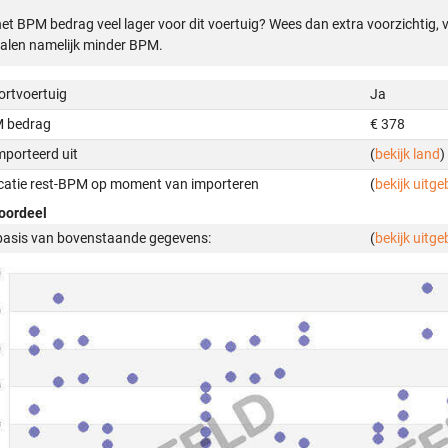
het BPM bedrag veel lager voor dit voertuig? Wees dan extra voorzichtig,
alen namelijk minder BPM.
ortvoertuig
Ja
 bedrag
€ 378
mporteerd uit
(
bekijk land
)
icatie rest-BPM op moment van importeren
(
bekijk uitge
oordeel
basis van bovenstaande gegevens:
(
bekijk uitge