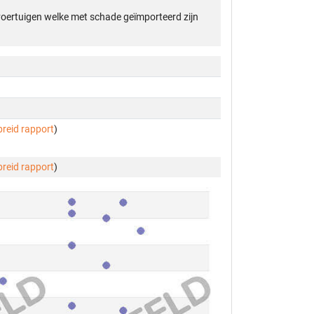
 voertuigen welke met schade geïmporteerd zijn
breid rapport
)
breid rapport
)