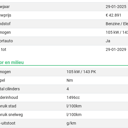
wjaar
29-01-2025
uwprijs
€ 42.891
ndstof
Benzine / Ele
mogen
105 kW / 14
ortauto
Ja
 tot
29-01-2029
or en milieu
mogen
105 kW / 143 PK
pel
Nm
al cilinders
4
nderinhoud
1496cc
ruik stad
l/100km
bruik snelweg
l/100km
-uitstoot
g/km