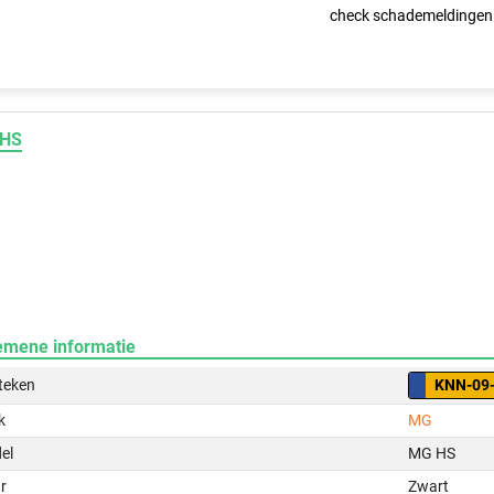
check schademeldingen
HS
emene informatie
teken
KNN-09
k
MG
el
MG HS
r
Zwart