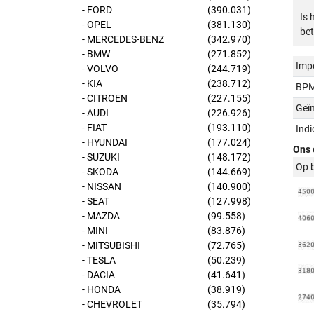
- FORD
(390.031)
Is 
- OPEL
(381.130)
bet
- MERCEDES-BENZ
(342.970)
- BMW
(271.852)
Imp
- VOLVO
(244.719)
- KIA
(238.712)
BPM
- CITROEN
(227.155)
Geï
- AUDI
(226.926)
- FIAT
(193.110)
Ind
- HYUNDAI
(177.024)
Ons 
- SUZUKI
(148.172)
Op 
- SKODA
(144.669)
- NISSAN
(140.900)
- SEAT
(127.998)
- MAZDA
(99.558)
- MINI
(83.876)
- MITSUBISHI
(72.765)
- TESLA
(50.239)
- DACIA
(41.641)
- HONDA
(38.919)
- CHEVROLET
(35.794)