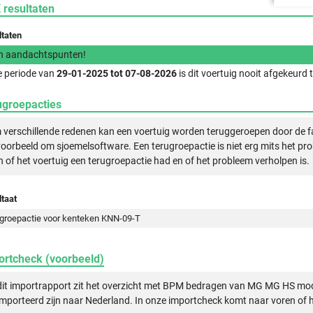
 resultaten
ltaten
n aandachtspunten!
e periode van
29-01-2025 tot 07-08-2026
is dit voertuig nooit afgekeurd
ugroepacties
verschillende redenen kan een voertuig worden teruggeroepen door de f
voorbeeld om sjoemelsoftware. Een terugroepactie is niet erg mits het pr
n of het voertuig een terugroepactie had en of het probleem verholpen is.
taat
groepactie voor kenteken KNN-09-T
ortcheck (voorbeeld)
dit importrapport zit het overzicht met BPM bedragen van MG MG HS mod
mporteerd zijn naar Nederland. In onze importcheck komt naar voren of h