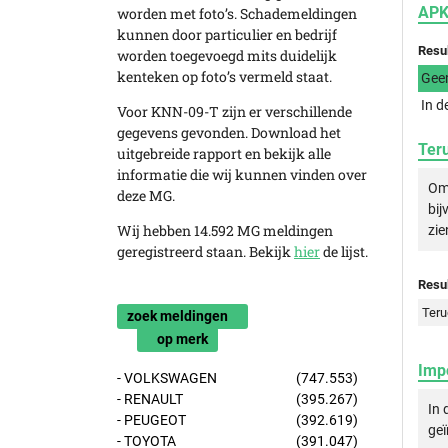
APK
worden met foto’s. Schademeldingen
kunnen door particulier en bedrijf
Resu
worden toegevoegd mits duidelijk
kenteken op foto’s vermeld staat.
Gee
In d
Voor KNN-09-T zijn er verschillende
gegevens gevonden. Download het
Ter
uitgebreide rapport en bekijk alle
informatie die wij kunnen vinden over
Om 
deze MG.
bij
Wij hebben 14.592 MG meldingen
zie
geregistreerd staan. Bekijk
hier
de lijst.
Resul
Teru
zoek meldingen
op merk
Imp
- VOLKSWAGEN
(747.553)
- RENAULT
(395.267)
In 
- PEUGEOT
(392.619)
geï
- TOYOTA
(391.047)