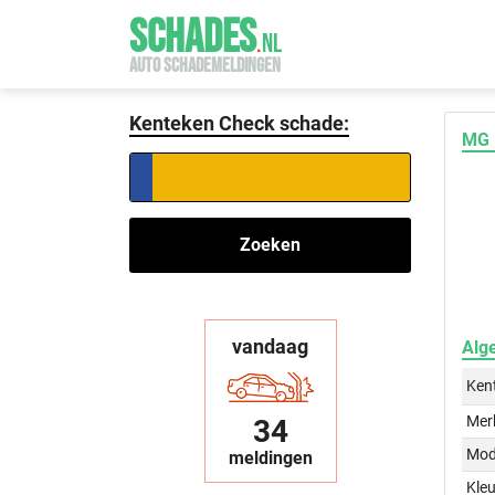
SCHADES
.
NL
AUTO SCHADEMELDINGEN
Kenteken Check schade:
MG 
Zoeken
vandaag
Alg
Ken
Mer
34
Mod
meldingen
Kleu