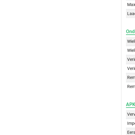
Max
Laa
Ond
Wie
Wie
Ver
Veri
Rem
Rem
APK 
Ver
Imp
Eers