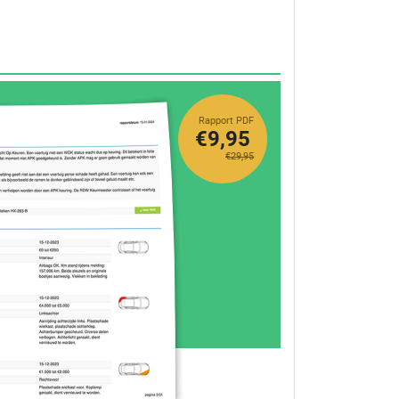
Rapport PDF
€9,95
€29,95