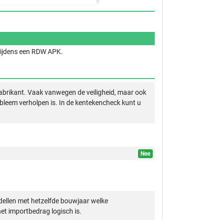
 tijdens een RDW APK.
abrikant. Vaak vanwegen de veiligheid, maar ook
obleem verholpen is. In de kentekencheck kunt u
Nee
ellen met hetzelfde bouwjaar welke
et importbedrag logisch is.