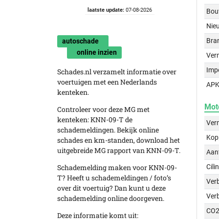
laatste update:
07-08-2026
Bou
Nie
Bra
autoschade
online inzien
Ver
Imp
Schades.nl verzamelt informatie over
voertuigen met een Nederlands
APK
kenteken.
Mot
Controleer voor deze MG met
kenteken: KNN-09-T de
Ver
schademeldingen. Bekijk online
Kop
schades en km-standen, download het
uitgebreide MG rapport van KNN-09-T.
Aant
Schademelding maken voor KNN-09-
Cili
T? Heeft u schademeldingen / foto’s
Verb
over dit voertuig? Dan kunt u deze
Ver
schademelding online doorgeven.
CO2
Deze informatie komt uit: