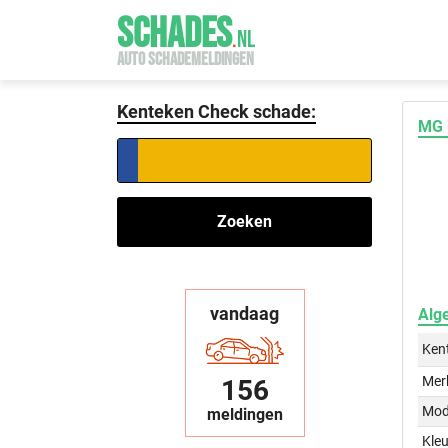
SCHADES
.
NL
AUTO SCHADEMELDINGEN
Kenteken Check schade:
MG 
Zoeken
vandaag
Alg
Ken
Mer
156
Mod
meldingen
Kleu