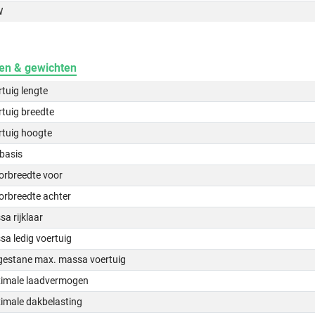
W
en & gewichten
tuig lengte
tuig breedte
rtuig hoogte
basis
orbreedte voor
orbreedte achter
a rijklaar
a ledig voertuig
gestane max. massa voertuig
imale laadvermogen
imale dakbelasting