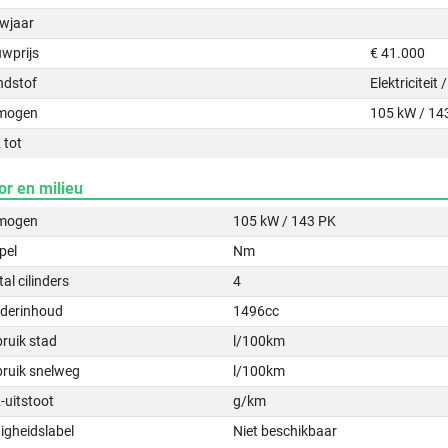
wjaar
uwprijs
€ 41.000
ndstof
Elektriciteit
mogen
105 kW / 14
 tot
or en milieu
mogen
105 kW / 143 PK
pel
Nm
al cilinders
4
nderinhoud
1496cc
ruik stad
l/100km
bruik snelweg
l/100km
-uitstoot
g/km
igheidslabel
Niet beschikbaar