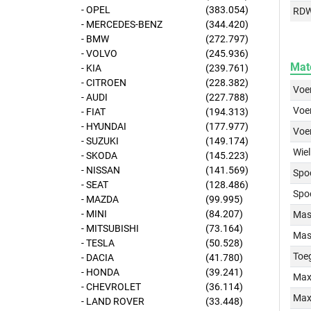
- OPEL
(383.054)
RD
- MERCEDES-BENZ
(344.420)
- BMW
(272.797)
- VOLVO
(245.936)
Mat
- KIA
(239.761)
- CITROEN
(228.382)
Voer
- AUDI
(227.788)
Voer
- FIAT
(194.313)
- HYUNDAI
(177.977)
Voe
- SUZUKI
(149.174)
Wiel
- SKODA
(145.223)
- NISSAN
(141.569)
Spo
- SEAT
(128.486)
Spo
- MAZDA
(99.995)
- MINI
(84.207)
Mass
- MITSUBISHI
(73.164)
Mass
- TESLA
(50.528)
Toe
- DACIA
(41.780)
- HONDA
(39.241)
Max
- CHEVROLET
(36.114)
Max
- LAND ROVER
(33.448)