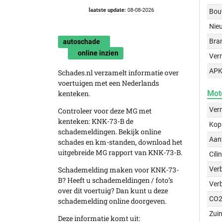
laatste update:
08-08-2026
Bou
Nie
Bra
autoschade
online inzien
Ver
APK
Schades.nl verzamelt informatie over
voertuigen met een Nederlands
kenteken.
Mot
Ver
Controleer voor deze MG met
kenteken: KNK-73-B de
Kop
schademeldingen. Bekijk online
Aant
schades en km-standen, download het
uitgebreide MG rapport van KNK-73-B.
Cili
Schademelding maken voor KNK-73-
Verb
B? Heeft u schademeldingen / foto’s
Ver
over dit voertuig? Dan kunt u deze
CO2
schademelding online doorgeven.
Zuin
Deze informatie komt uit: