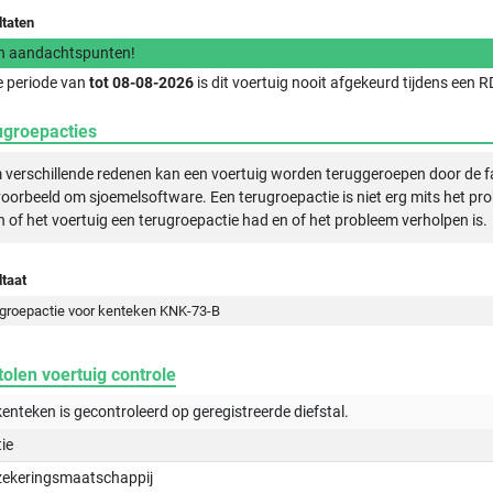
ltaten
n aandachtspunten!
e periode van
tot 08-08-2026
is dit voertuig nooit afgekeurd tijdens een
ugroepacties
verschillende redenen kan een voertuig worden teruggeroepen door de f
voorbeeld om sjoemelsoftware. Een terugroepactie is niet erg mits het pr
n of het voertuig een terugroepactie had en of het probleem verholpen is.
taat
groepactie voor kenteken KNK-73-B
olen voertuig controle
kenteken is gecontroleerd op
geregistreerde
diefstal.
tie
zekeringsmaatschappij