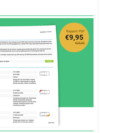
Rapport PDF
€9,95
€29,95