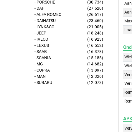
- PORSCHE
(30.734)
Aan
- DAF
(27.620)
Aan
- ALFA ROMEO
(26.617)
- DAIHATSU
(23.460)
Max
- LYNK&CO
(21.005)
Laa
- JEEP
(18.248)
- IVECO
(16.923)
- LEXUS
(16.552)
Ond
- SAAB
(16.378)
Wie
- SCANIA
(15.185)
- MG
(14.682)
Wie
- CUPRA
(13.897)
Ver
- MAN
(12.326)
- SUBARU
(12.073)
Veri
Rem
Rem
APK 
Ver