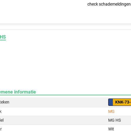
check schademeldingen
HS
emene informatie
teken
KNK-73
k
MG
el
MG HS
r
Wit