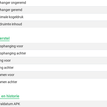
hanger ongeremd
hanger geremd
imale kogeldruk
druimte inhoud
erstel
lophanging voor
lophanging achter
ing voor
ng achter
men voor
men achter
en historie
valdatum APK