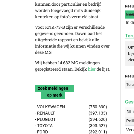
kunnen door particulier en bedrijf
Resu
worden toegevoegd mits duidelijk
Gee
kenteken op foto’s vermeld staat.
In d
Voor KNK-73-B zijn er verschillende
gegevens gevonden. Download het
Ter
uitgebreide rapport en bekijk alle
informatie die wij kunnen vinden over
Om 
deze MG.
bij
zie
Wij hebben 14.682 MG meldingen
geregistreerd staan. Bekijk
hier
de lijst.
Resul
Teru
zoek meldingen
op merk
Gest
- VOLKSWAGEN
(750.690)
Dit 
- RENAULT
(397.133)
- PEUGEOT
(394.620)
Poli
- TOYOTA
(393.527)
Ver
- FORD
(392.011)