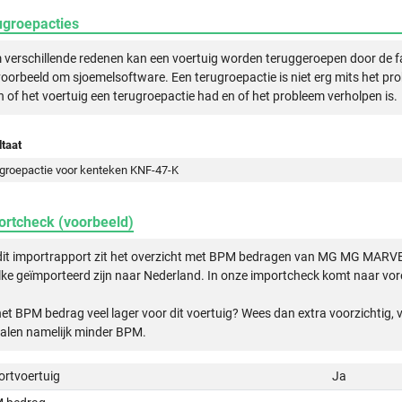
ugroepacties
verschillende redenen kan een voertuig worden teruggeroepen door de f
voorbeeld om sjoemelsoftware. Een terugroepactie is niet erg mits het pr
n of het voertuig een terugroepactie had en of het probleem verholpen is.
taat
groepactie voor kenteken KNF-47-K
ortcheck (voorbeeld)
dit importrapport zit het overzicht met BPM bedragen van MG MG MARV
ke geïmporteerd zijn naar Nederland. In onze importcheck komt naar vore
het BPM bedrag veel lager voor dit voertuig? Wees dan extra voorzichtig,
alen namelijk minder BPM.
ortvoertuig
Ja