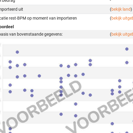
 bedrag
-
mporteerd uit
(
bekijk land
)
icatie rest-BPM op moment van importeren
(
bekijk uitge
oordeel
basis van bovenstaande gegevens:
(
bekijk uitge