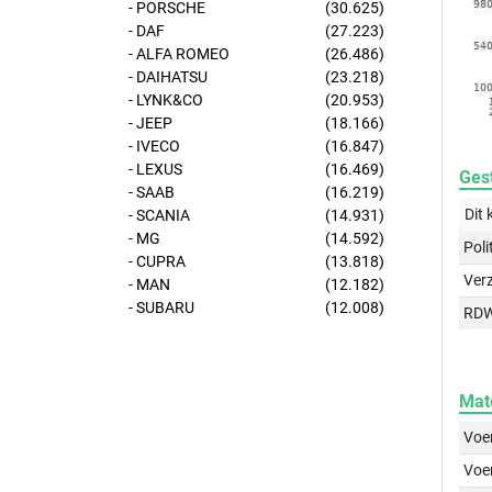
- PORSCHE
(30.625)
- DAF
(27.223)
- ALFA ROMEO
(26.486)
- DAIHATSU
(23.218)
- LYNK&CO
(20.953)
- JEEP
(18.166)
- IVECO
(16.847)
- LEXUS
(16.469)
Gest
- SAAB
(16.219)
Dit 
- SCANIA
(14.931)
- MG
(14.592)
Poli
- CUPRA
(13.818)
Ver
- MAN
(12.182)
- SUBARU
(12.008)
RD
Mat
Voer
Voer