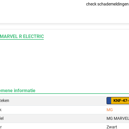
check schademeldingen
MARVEL R ELECTRIC
emene informatie
teken
KNF-47
k
MG
el
MG MARVEL
r
Zwart