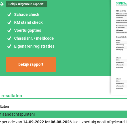
Bekijk uitgebreid
rapport:
Schade check
KM stand check
Voertuigopties
Chassisnr. / meldcode
Eigenaren registraties
bekijk rapport
 resultaten
ltaten
n aandachtspunten!
e periode van
14-09-2022 tot 06-08-2026
is dit voertuig nooit afgekeurd