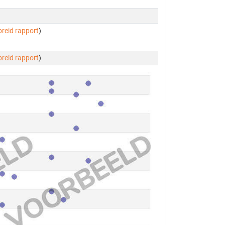
breid rapport
)
breid rapport
)