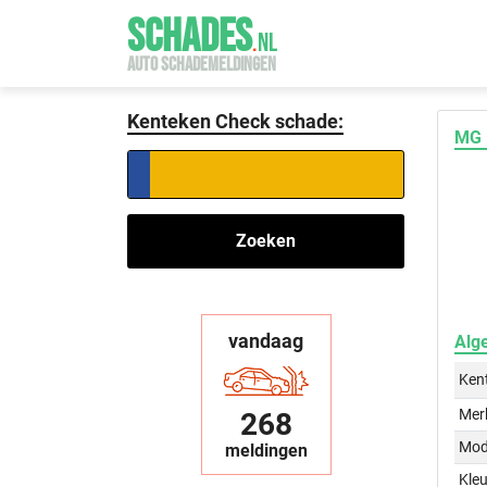
SCHADES
.
NL
AUTO SCHADEMELDINGEN
Kenteken Check schade:
MG 
Zoeken
vandaag
Alg
Ken
Mer
268
Mod
meldingen
Kleu