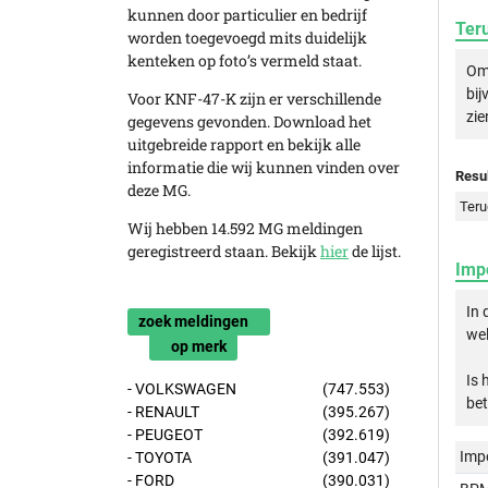
kunnen door particulier en bedrijf
Ter
worden toegevoegd mits duidelijk
kenteken op foto’s vermeld staat.
Om 
bij
Voor KNF-47-K zijn er verschillende
zie
gegevens gevonden. Download het
uitgebreide rapport en bekijk alle
informatie die wij kunnen vinden over
Resul
deze MG.
Teru
Wij hebben 14.592 MG meldingen
geregistreerd staan. Bekijk
hier
de lijst.
Imp
In 
zoek meldingen
wel
op merk
Is 
- VOLKSWAGEN
(747.553)
bet
- RENAULT
(395.267)
- PEUGEOT
(392.619)
Imp
- TOYOTA
(391.047)
- FORD
(390.031)