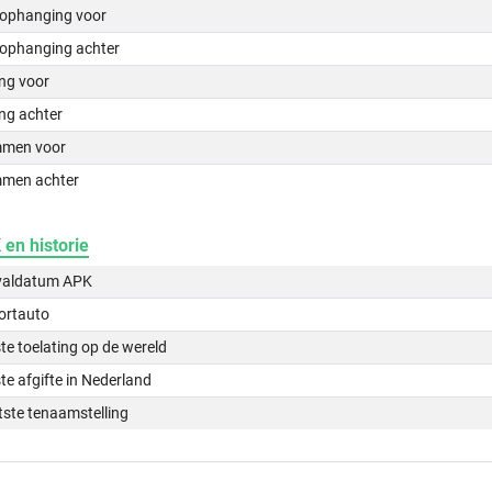
lophanging voor
lophanging achter
ing voor
ng achter
men voor
men achter
en historie
valdatum APK
ortauto
te toelating op de wereld
te afgifte in Nederland
tste tenaamstelling