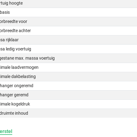
rtuig hoogte
basis
orbreedte voor
orbreedte achter
a rijklaar
a ledig voertuig
gestane max. massa voertuig
imale laadvermogen
imale dakbelasting
hanger ongeremd
hanger geremd
imale kogeldruk
druimte inhoud
erstel