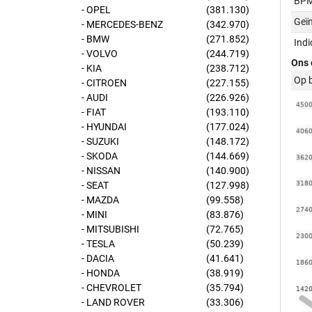
BPM
- OPEL
(381.130)
Geï
- MERCEDES-BENZ
(342.970)
- BMW
(271.852)
Ind
- VOLVO
(244.719)
Ons 
- KIA
(238.712)
Op 
- CITROEN
(227.155)
- AUDI
(226.926)
- FIAT
(193.110)
- HYUNDAI
(177.024)
- SUZUKI
(148.172)
- SKODA
(144.669)
- NISSAN
(140.900)
- SEAT
(127.998)
- MAZDA
(99.558)
- MINI
(83.876)
- MITSUBISHI
(72.765)
- TESLA
(50.239)
- DACIA
(41.641)
- HONDA
(38.919)
- CHEVROLET
(35.794)
- LAND ROVER
(33.306)