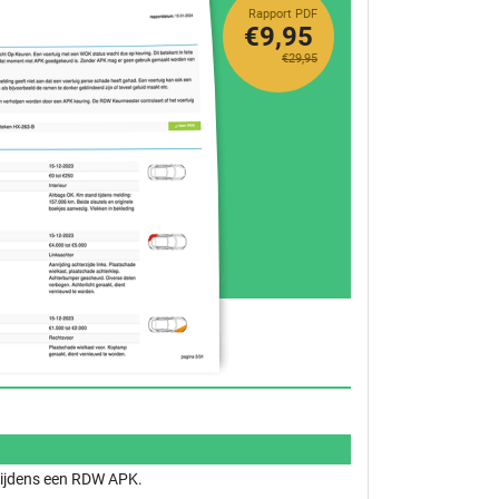
Rapport PDF
€9,95
€29,95
 tijdens een RDW APK.