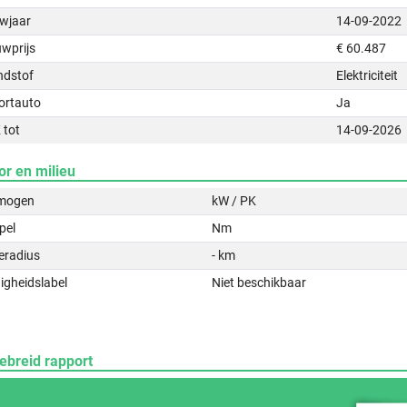
wjaar
14-09-2022
uwprijs
€ 60.487
ndstof
Elektriciteit
ortauto
Ja
 tot
14-09-2026
or en milieu
mogen
kW / PK
pel
Nm
eradius
- km
igheidslabel
Niet beschikbaar
ebreid rapport