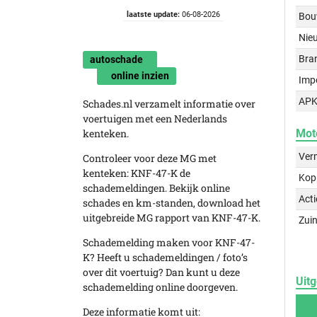
laatste update:
06-08-2026
Bou
Nie
Bra
autoschade
online inzien
Imp
APK
Schades.nl verzamelt informatie over
voertuigen met een Nederlands
kenteken.
Mot
Ver
Controleer voor deze MG met
kenteken: KNF-47-K de
Kop
schademeldingen. Bekijk online
Acti
schades en km-standen, download het
uitgebreide MG rapport van KNF-47-K.
Zuin
Schademelding maken voor KNF-47-
K? Heeft u schademeldingen / foto’s
over dit voertuig? Dan kunt u deze
Uitg
schademelding online doorgeven.
Deze informatie komt uit: