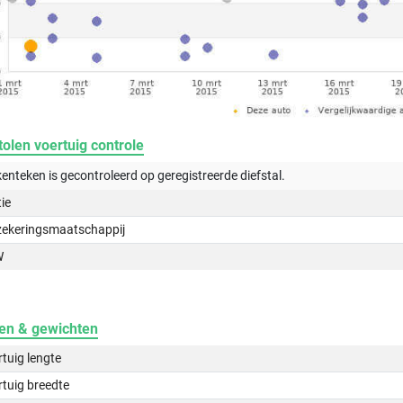
olen voertuig controle
kenteken is gecontroleerd op
geregistreerde
diefstal.
tie
zekeringsmaatschappij
W
en & gewichten
tuig lengte
tuig breedte