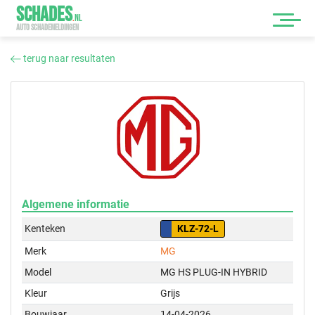
SCHADES
.
NL
AUTO SCHADEMELDINGEN
terug naar resultaten
Algemene informatie
Kenteken
KLZ-72-L
Merk
MG
Model
MG HS PLUG-IN HYBRID
Kleur
Grijs
Bouwjaar
14-04-2026