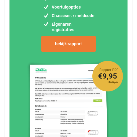
Voertuigopties
Chassisnr. / meldcode
Eigenaren
registraties
bekijk rapport
Rapport PDF
€9,95
€29,95