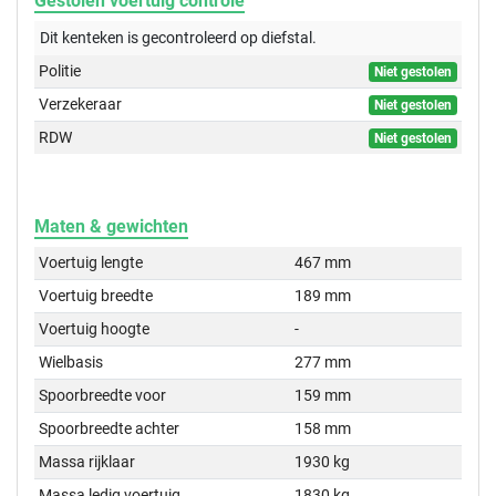
Gestolen voertuig controle
Dit kenteken is gecontroleerd op
diefstal.
Politie
Niet gestolen
Verzekeraar
Niet gestolen
RDW
Niet gestolen
Maten & gewichten
Voertuig lengte
467 mm
Voertuig breedte
189 mm
Voertuig hoogte
-
Wielbasis
277 mm
Spoorbreedte voor
159 mm
Spoorbreedte achter
158 mm
Massa rijklaar
1930 kg
Massa ledig voertuig
1830 kg