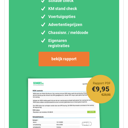
Schade check
KM stand check
Voertuigopties
Advertentieprijzen
Chassisnr. / meldcode
Eigenaren
registraties
bekijk rapport
Rapport PDF
€9,95
€29,95