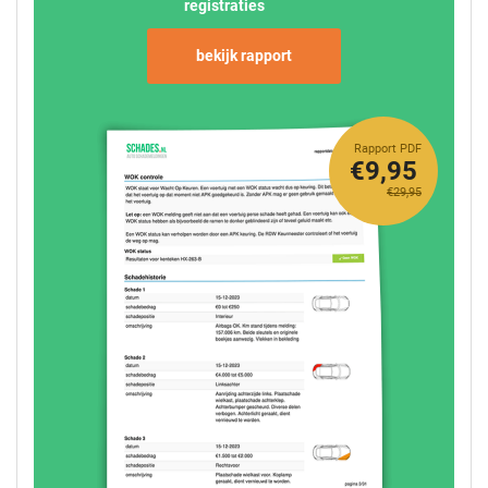
registraties
bekijk rapport
Rapport PDF
€9,95
€29,95