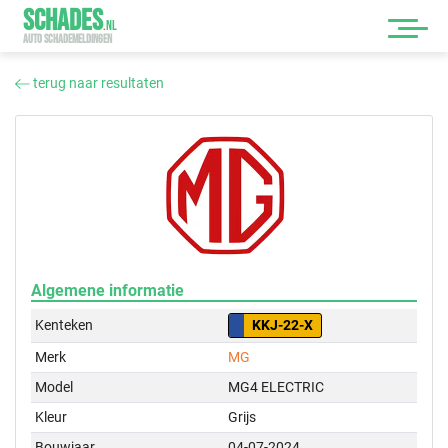
SCHADES
.
NL
AUTO SCHADEMELDINGEN
terug naar resultaten
Algemene informatie
Kenteken
KKJ-22-X
Merk
MG
Model
MG4 ELECTRIC
Kleur
Grijs
Bouwjaar
04-07-2024