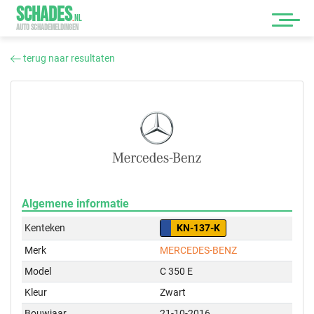
SCHADES
.
NL
AUTO SCHADEMELDINGEN
terug naar resultaten
Algemene informatie
Kenteken
KN-137-K
Merk
MERCEDES-BENZ
Model
C 350 E
Kleur
Zwart
Bouwjaar
21-10-2016