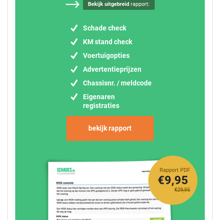
Bekijk uitgebreid
rapport:
Schade check
KM stand check
Voertuigopties
Advertentieprijzen
Chassisnr. / meldcode
Eigenaren
registraties
bekijk rapport
Rapport PDF
€9,95
€29,95