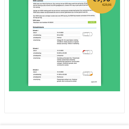
€29,95