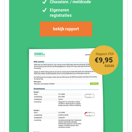
Chassisnr. / meldcode
Eigenaren
registraties
bekijk rapport
Rapport PDF
€9,95
€29,95