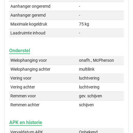
Aanhanger ongeremd
-
Aanhanger geremd
-
Maximale kogeldruk
75 kg
Laadruimte inhoud
-
Onderstel
Wielophanging voor
onafh., McPherson
Wielophanging achter
multilink
Vering voor
luchtvering
Vering achter
luchtvering
Remmen voor
gev. schijven
Remmen achter
schijven
APK en historie
Vervaldatum APK
Onbekend