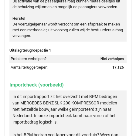
Bij activatie van de passagiersairbag kunnen metaaldeeltjes uit
de behuizing vrijkomen en mogelijk de passagiers verwonden.
Herstel
De voertuigeigenaar wordt verzocht om een afspraak te maken
met een merkdealer, uit voorzorg zullen wij de bestuurders airbag
vervangen.
Uitslag terugroepactie 1
Probleem verholpen?
Niet verholpen
Aantal teruggeroepen:
17.126
Importcheck (voorbeeld)
In dit importrapport zit het overzicht met BPM bedragen
van MERCEDES-BENZ SLK 200 KOMPRESSOR modellen
met hetzelfde bouwjaar welke geïmporteerd zijn naar
Nederland. In onze importcheck komt naar voren of het
importbedrag logisch is.
Is het BPM bedrag veel lager voor dit voertuig? Wees dan