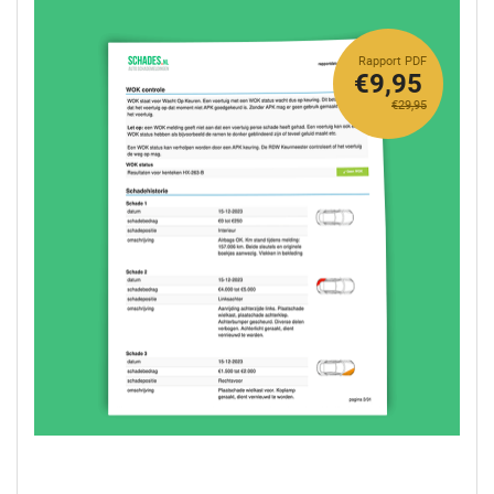
Rapport PDF
€9,95
€29,95