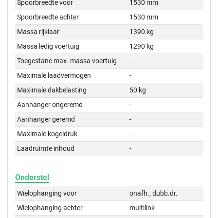
Spoorbreedte voor
1530 mm
Spoorbreedte achter
1530 mm
Massa rijklaar
1390 kg
Massa ledig voertuig
1290 kg
Toegestane max. massa voertuig
-
Maximale laadvermogen
-
Maximale dakbelasting
50 kg
Aanhanger ongeremd
-
Aanhanger geremd
-
Maximale kogeldruk
-
Laadruimte inhoud
-
Onderstel
Wielophanging voor
onafh., dubb.dr.
Wielophanging achter
multilink