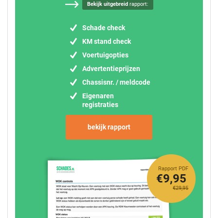
Bekijk uitgebreid
rapport:
Schade check
KM stand check
Voertuigopties
Advertentieprijzen
Chassisnr. / meldcode
Eigenaren
registraties
bekijk rapport
Rapport PDF
€9,95
€29,95