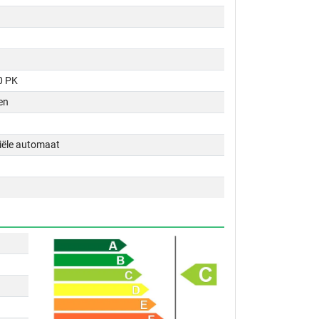
0 PK
en
tiële automaat