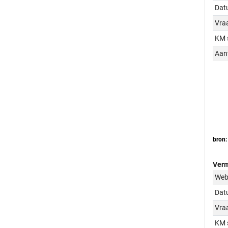
Dat
Vraa
KM 
Aant
bron:
Verm
Web
Dat
Vraa
KM 