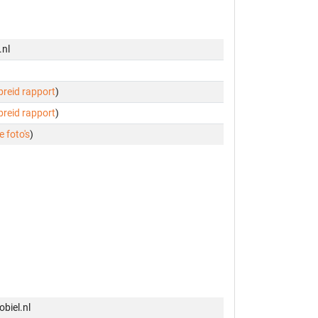
.nl
ebreid rapport
)
ebreid rapport
)
e foto's
)
biel.nl