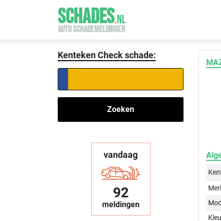
SCHADES
.
NL
AUTO SCHADEMELDINGEN
Kenteken Check schade:
MAZ
Zoeken
vandaag
Alg
Ken
Mer
92
Mod
meldingen
Kleu