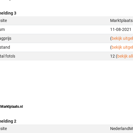
elding 3
site
Marktplaats
um
11-08-2021
gprijs
(
bekijk uitg
stand
(
bekijk uitg
al foto's
12 (
bekijk all
 Marktplaats.nl
elding 2
site
NederlandMo