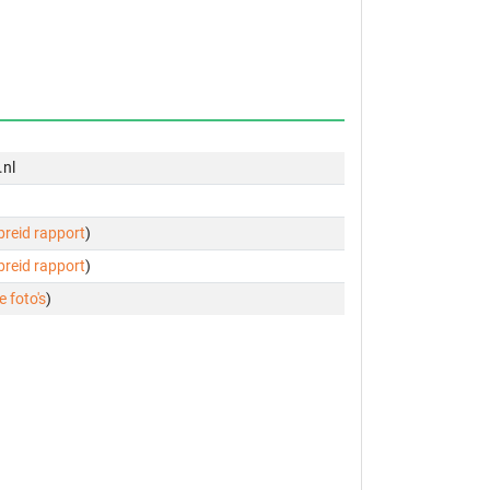
.nl
ebreid rapport
)
ebreid rapport
)
e foto's
)