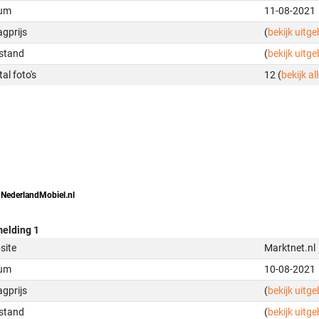
um
11-08-2021
gprijs
(
bekijk uitg
stand
(
bekijk uitg
al foto's
12 (
bekijk all
 NederlandMobiel.nl
elding 1
site
Marktnet.nl
um
10-08-2021
gprijs
(
bekijk uitg
stand
(
bekijk uitg