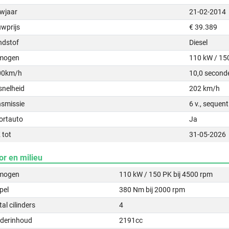
wjaar
21-02-2014
uwprijs
€ 39.389
ndstof
Diesel
mogen
110 kW / 15
00km/h
10,0 second
snelheid
202 km/h
nsmissie
6 v., sequen
ortauto
Ja
 tot
31-05-2026
or en milieu
mogen
110 kW / 150 PK bij 4500 rpm
pel
380 Nm bij 2000 rpm
al cilinders
4
nderinhoud
2191cc