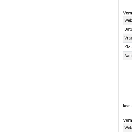
Verm
Web
Dat
Vraa
KM 
Aant
bron:
Verm
Web