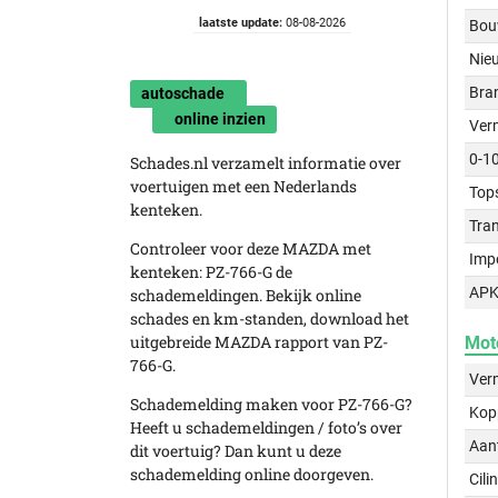
laatste update:
08-08-2026
Bou
Nie
Bra
autoschade
online inzien
Ver
0-1
Schades.nl verzamelt informatie over
voertuigen met een Nederlands
Top
kenteken.
Tra
Controleer voor deze MAZDA met
Imp
kenteken: PZ-766-G de
APK
schademeldingen. Bekijk online
schades en km-standen, download het
uitgebreide MAZDA rapport van PZ-
Mot
766-G.
Ver
Schademelding maken voor PZ-766-G?
Kop
Heeft u schademeldingen / foto’s over
Aant
dit voertuig? Dan kunt u deze
schademelding online doorgeven.
Cili