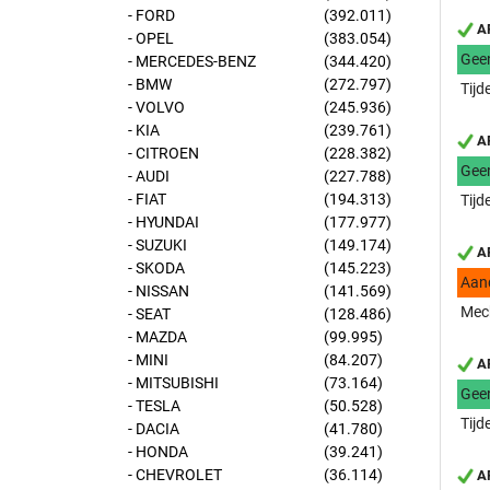
- FORD
(392.011)
AP
- OPEL
(383.054)
Gee
- MERCEDES-BENZ
(344.420)
- BMW
(272.797)
Tijd
- VOLVO
(245.936)
- KIA
(239.761)
AP
- CITROEN
(228.382)
Gee
- AUDI
(227.788)
- FIAT
(194.313)
Tijd
- HYUNDAI
(177.977)
- SUZUKI
(149.174)
AP
- SKODA
(145.223)
Aan
- NISSAN
(141.569)
Mech
- SEAT
(128.486)
- MAZDA
(99.995)
- MINI
(84.207)
AP
- MITSUBISHI
(73.164)
Gee
- TESLA
(50.528)
Tijd
- DACIA
(41.780)
- HONDA
(39.241)
- CHEVROLET
(36.114)
AP