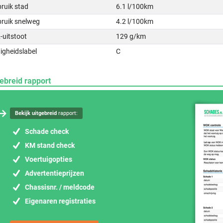
ruik stad
6.1 l/100km
bruik snelweg
4.2 l/100km
-uitstoot
129 g/km
igheidslabel
C
ebreid rapport
Bekijk uitgebreid
rapport:
Schade check
KM stand check
Voertuigopties
Advertentieprijzen
Chassisnr. / meldcode
Eigenaren registraties