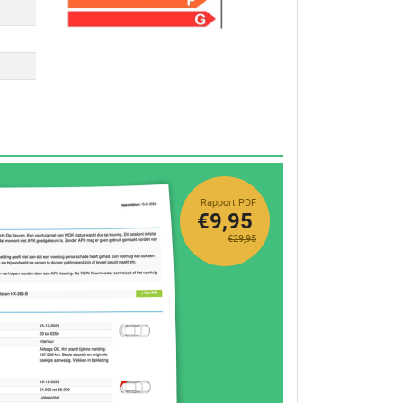
Rapport PDF
€9,95
€29,95