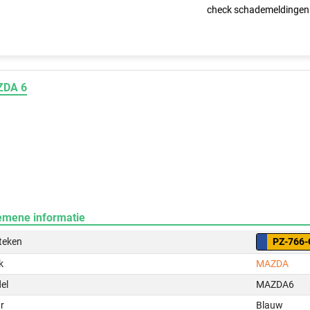
check schademeldingen
DA 6
emene informatie
teken
PZ-766-
k
MAZDA
el
MAZDA6
r
Blauw