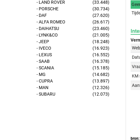
- LAND ROVER
(33.448)
Gee
- PORSCHE
(30.734)
Tijd
- DAF
(27.620)
- ALFA ROMEO
(26.617)
- DAIHATSU
(23.460)
Inte
- LYNK&CO
(21.005)
Verm
- JEEP
(18.248)
Web
- IVECO
(16.923)
- LEXUS
(16.552)
Dat
- SAAB
(16.378)
Vraa
- SCANIA
(15.185)
- MG
(14.682)
KM 
- CUPRA
(13.897)
Aant
- MAN
(12.326)
- SUBARU
(12.073)
bron: