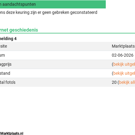
n aandachtspunten
ens deze keuring zijn er geen gebreken geconstateerd
rnet geschiedenis
elding 4
site
Marktplaats
um
02-06-2026
gprijs
(
bekijk uitg
stand
(
bekijk uitg
al foto's
20 (
bekijk all
 Marktplaats.nl