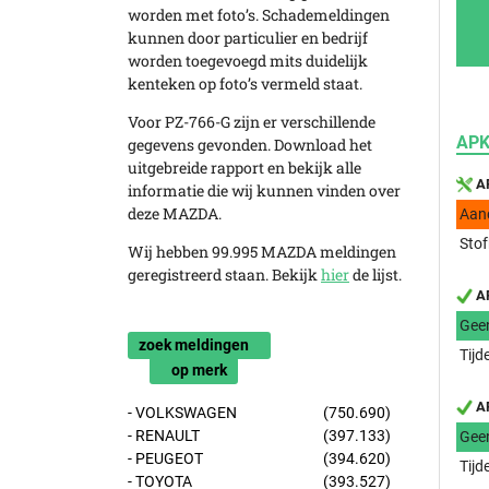
worden met foto’s. Schademeldingen
kunnen door particulier en bedrijf
worden toegevoegd mits duidelijk
kenteken op foto’s vermeld staat.
Voor PZ-766-G zijn er verschillende
APK
gegevens gevonden. Download het
uitgebreide rapport en bekijk alle
AP
informatie die wij kunnen vinden over
deze MAZDA.
Aan
Stof
Wij hebben 99.995 MAZDA meldingen
geregistreerd staan. Bekijk
hier
de lijst.
AP
Gee
zoek meldingen
Tijd
op merk
AP
- VOLKSWAGEN
(750.690)
- RENAULT
(397.133)
Gee
- PEUGEOT
(394.620)
Tijd
- TOYOTA
(393.527)