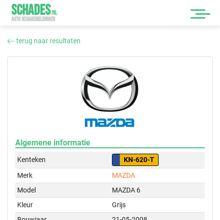
SCHADES
.
NL
AUTO SCHADEMELDINGEN
terug naar resultaten
Algemene informatie
Kenteken
KN-620-T
Merk
MAZDA
Model
MAZDA 6
Kleur
Grijs
Bouwjaar
21-05-2008