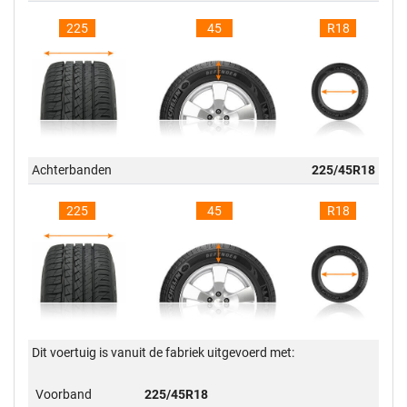
225
45
R18
Achterbanden
225/45R18
225
45
R18
Dit voertuig is vanuit de fabriek uitgevoerd met:
Voorband
225/45R18