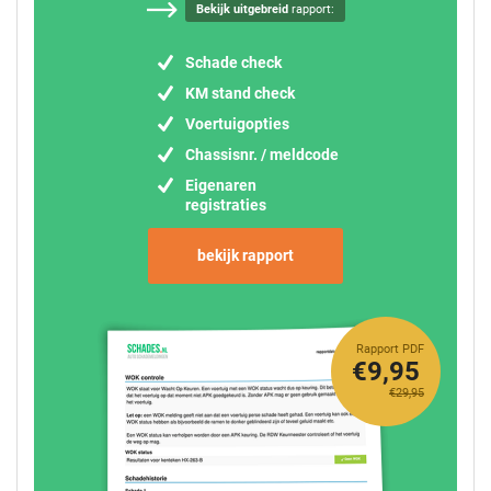
Bekijk uitgebreid
rapport:
Schade check
KM stand check
Voertuigopties
Chassisnr. / meldcode
Eigenaren
registraties
bekijk rapport
Rapport PDF
€9,95
€29,95