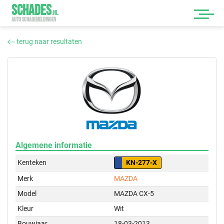
SCHADES
.
NL
AUTO SCHADEMELDINGEN
terug naar resultaten
Algemene informatie
Kenteken
KN-277-X
Merk
MAZDA
Model
MAZDA CX-5
Kleur
Wit
Bouwjaar
18-03-2013