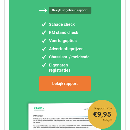
Bekijk uitgebreid
rapport:
Schade check
KM stand check
Voertuigopties
Advertentieprijzen
Chassisnr. / meldcode
Eigenaren
registraties
bekijk rapport
Rapport PDF
€9,95
€29,95