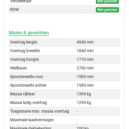
Verzekeraar
Niet gestolen
RDW
Niet gestolen
Maten & gewichten
Voertuig lengte
4540 mm
Voertuig breedte
1840 mm
Voertuig hoogte
1710 mm
Wielbasis
2700 mm
Spoorbreedte voor
1585 mm
Spoorbreedte achter
1585 mm
Massa rijklaar
1395 kg
Massa ledig voertuig
1295 kg
Toegestane max. massa voertuig
-
Maximale laadvermogen
-
Maximale dakbelasting
100 kg