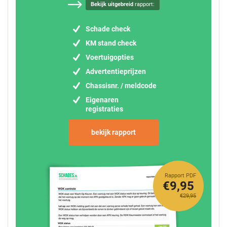
Bekijk uitgebreid
rapport:
Schade check
KM stand check
Voertuigopties
Advertentieprijzen
Chassisnr. / meldcode
Eigenaren
registraties
bekijk rapport
Rapport PDF
€9,95
€29,95