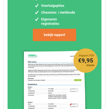
Voertuigopties
Chassisnr. / meldcode
Eigenaren
registraties
bekijk rapport
Rapport PDF
€9,95
€29,95