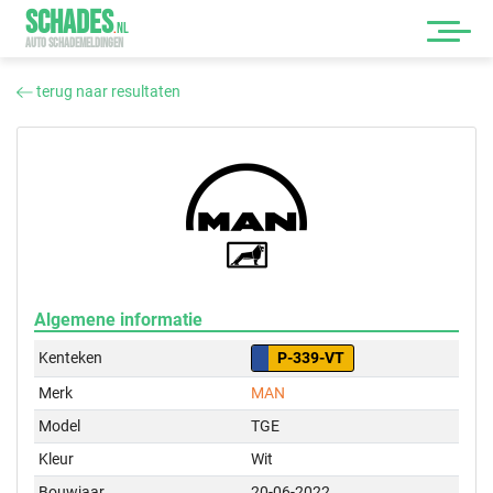
SCHADES
.
NL
AUTO SCHADEMELDINGEN
terug naar resultaten
Algemene informatie
Kenteken
P-339-VT
Merk
MAN
Model
TGE
Kleur
Wit
Bouwjaar
20-06-2022