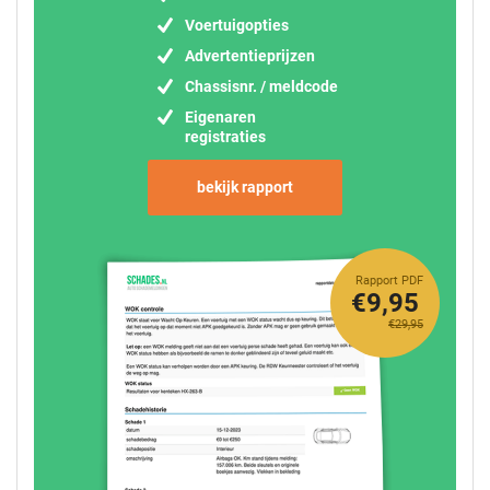
Voertuigopties
Advertentieprijzen
Chassisnr. / meldcode
Eigenaren
registraties
bekijk rapport
Rapport PDF
€9,95
€29,95