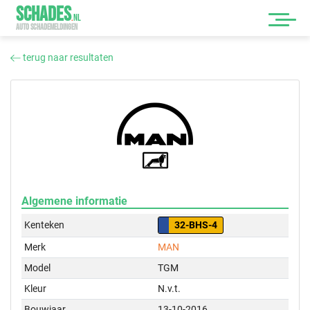
SCHADES
.
NL
AUTO SCHADEMELDINGEN
terug naar resultaten
Algemene informatie
Kenteken
32-BHS-4
Merk
MAN
Model
TGM
Kleur
N.v.t.
Bouwjaar
13-10-2016