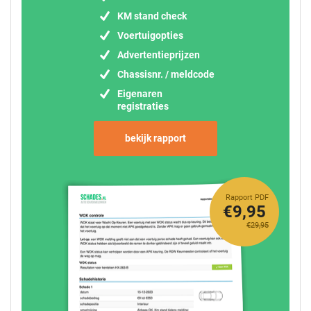
KM stand check
Voertuigopties
Advertentieprijzen
Chassisnr. / meldcode
Eigenaren
registraties
bekijk rapport
Rapport PDF
€9,95
€29,95