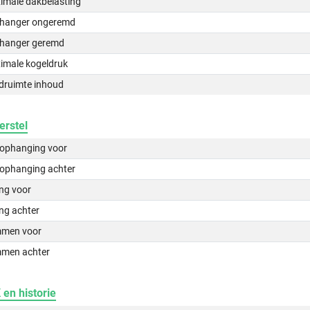
imale dakbelasting
hanger ongeremd
hanger geremd
imale kogeldruk
druimte inhoud
erstel
lophanging voor
lophanging achter
ing voor
ng achter
men voor
men achter
en historie