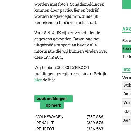
worden met foto’s. Schademeldingen
kunnen door particulier en bedrijf
worden toegevoegd mits duidelijk
kenteken op foto’s vermeld staat.
APK
Voor S-914-JK zijn er verschillende
gegevens gevonden. Download het
Resu
uitgebreide rapport en bekijk alle
Gee
informatie die wij kunnen vinden over
In d
deze LYNK&CO.
Wij hebben 20.933 LYNK&CO
Inte
meldingen geregistreerd staan. Bekijk
Verm
hier
de lijst.
Web
Dat
zoek meldingen
Vraa
op merk
KM 
- VOLKSWAGEN
(737.586)
Aant
- RENAULT
(389.576)
- PEUGEOT
(386.563)