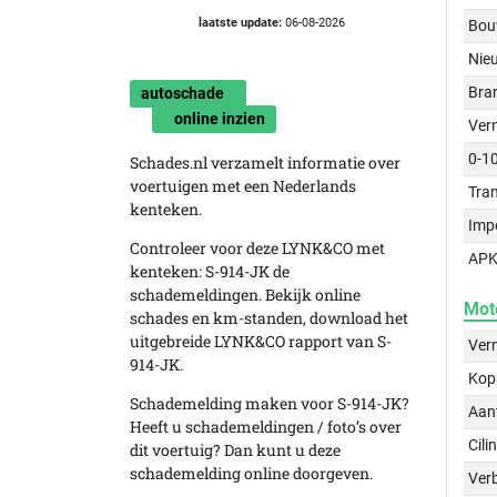
laatste update:
06-08-2026
Bou
Nie
Bra
autoschade
online inzien
Ver
0-1
Schades.nl verzamelt informatie over
voertuigen met een Nederlands
Tra
kenteken.
Imp
Controleer voor deze LYNK&CO met
APK
kenteken: S-914-JK de
schademeldingen. Bekijk online
Mot
schades en km-standen, download het
uitgebreide LYNK&CO rapport van S-
Ver
914-JK.
Kop
Schademelding maken voor S-914-JK?
Aant
Heeft u schademeldingen / foto’s over
Cili
dit voertuig? Dan kunt u deze
schademelding online doorgeven.
Verb