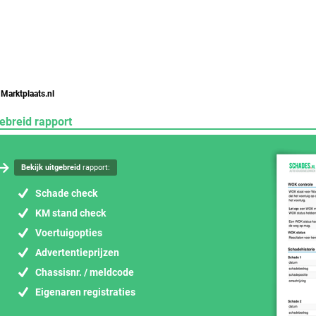
 Marktplaats.nl
ebreid rapport
Bekijk uitgebreid
rapport:
Schade check
KM stand check
Voertuigopties
Advertentieprijzen
Chassisnr. / meldcode
Eigenaren registraties