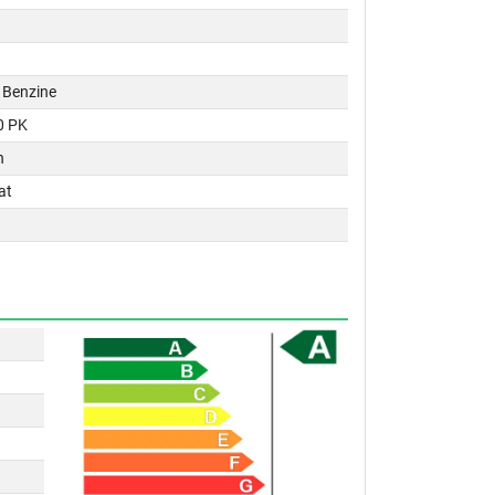
 / Benzine
0 PK
n
at