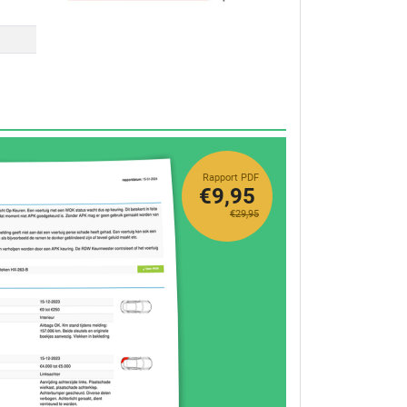
Rapport PDF
€9,95
€29,95