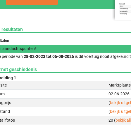
 resultaten
ltaten
n aandachtspunten!
e periode van
28-02-2023 tot 06-08-2026
is dit voertuig nooit afgekeurd
rnet geschiedenis
elding 1
site
Marktplaats
um
02-06-2026
gprijs
(
bekijk uitg
stand
(
bekijk uitg
al foto's
20 (
bekijk all