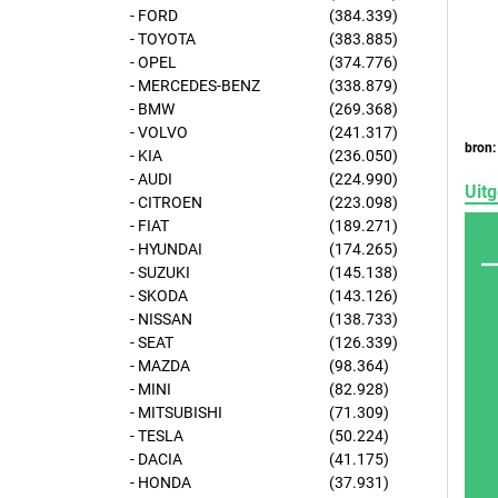
- FORD
(384.339)
- TOYOTA
(383.885)
- OPEL
(374.776)
- MERCEDES-BENZ
(338.879)
- BMW
(269.368)
- VOLVO
(241.317)
bron:
- KIA
(236.050)
- AUDI
(224.990)
Uitg
- CITROEN
(223.098)
- FIAT
(189.271)
- HYUNDAI
(174.265)
- SUZUKI
(145.138)
- SKODA
(143.126)
- NISSAN
(138.733)
- SEAT
(126.339)
- MAZDA
(98.364)
- MINI
(82.928)
- MITSUBISHI
(71.309)
- TESLA
(50.224)
- DACIA
(41.175)
- HONDA
(37.931)