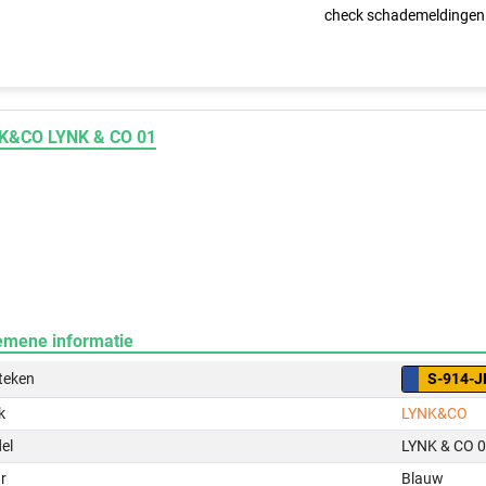
check schademeldingen
K&CO LYNK & CO 01
emene informatie
teken
S-914-J
k
LYNK&CO
el
LYNK & CO 
r
Blauw