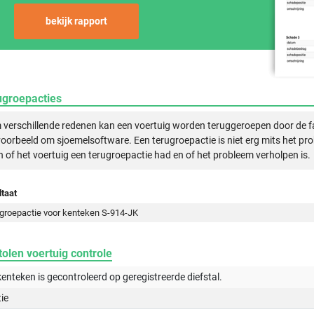
bekijk rapport
ugroepacties
verschillende redenen kan een voertuig worden teruggeroepen door de f
voorbeeld om sjoemelsoftware. Een terugroepactie is niet erg mits het pr
n of het voertuig een terugroepactie had en of het probleem verholpen is.
taat
groepactie voor kenteken S-914-JK
olen voertuig controle
kenteken is gecontroleerd op
geregistreerde
diefstal.
tie