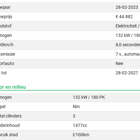
wjaar
28-02-2023
uwprijs
€ 44.882
ndstof
Elektriciteit
mogen
132 kW / 18
00km/h
8,0 seconde
nsmissie
7 v., automa
ortauto
Nee
 tot
28-02-2027
or en milieu
mogen
132 kW / 180 PK
pel
Nm
al cilinders
3
nderinhoud
1477cc
ruik stad
l/100km