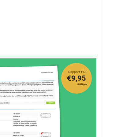
Rapport PDF
€9,95
€29,95