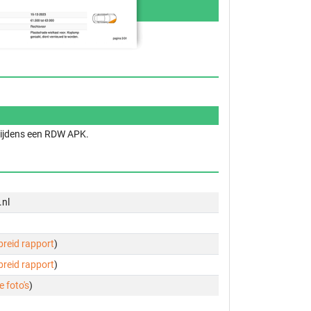
 tijdens een RDW APK.
.nl
ebreid rapport
)
ebreid rapport
)
e foto's
)