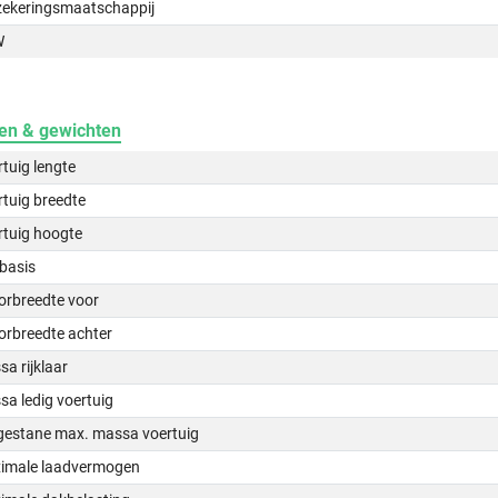
zekeringsmaatschappij
W
en & gewichten
tuig lengte
tuig breedte
rtuig hoogte
basis
orbreedte voor
orbreedte achter
a rijklaar
a ledig voertuig
gestane max. massa voertuig
imale laadvermogen