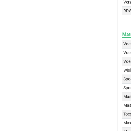
Ver
RD
Mat
Voer
Voer
Voe
Wiel
Spo
Spo
Mass
Mass
Toe
Max