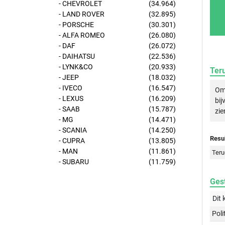
- CHEVROLET
(34.964)
- LAND ROVER
(32.895)
- PORSCHE
(30.301)
- ALFA ROMEO
(26.080)
- DAF
(26.072)
- DAIHATSU
(22.536)
- LYNK&CO
(20.933)
Ter
- JEEP
(18.032)
- IVECO
(16.547)
Om 
- LEXUS
(16.209)
bij
- SAAB
(15.787)
zie
- MG
(14.471)
- SCANIA
(14.250)
Resul
- CUPRA
(13.805)
- MAN
(11.861)
Teru
- SUBARU
(11.759)
Gest
Dit 
Poli