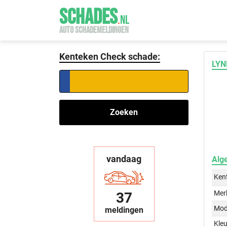
SCHADES
.
NL
AUTO SCHADEMELDINGEN
Kenteken Check schade:
LYN
Zoeken
vandaag
Alg
Ken
Mer
37
Mod
meldingen
Kleu