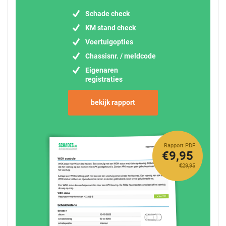
Schade check
KM stand check
Voertuigopties
Chassisnr. / meldcode
Eigenaren
registraties
bekijk rapport
Rapport PDF
€9,95
€29,95