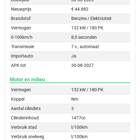
Nieuwprijs
€ 44.882
Brandstof
Benzine / Elektriciteit
Vermogen
132 kW / 180 PK
0-100km/h
8,0 seconden
Transmissie
7 v., automaat
Importauto
Ja
APK tot
30-08-2027
Motor en milieu
Vermogen
132 kW / 180 PK
Koppel
Nm
Aantal cilinders
3
Cilinderinhoud
1477cc
Verbruik stad
l/100km
Verbruik snelweg
l/100km