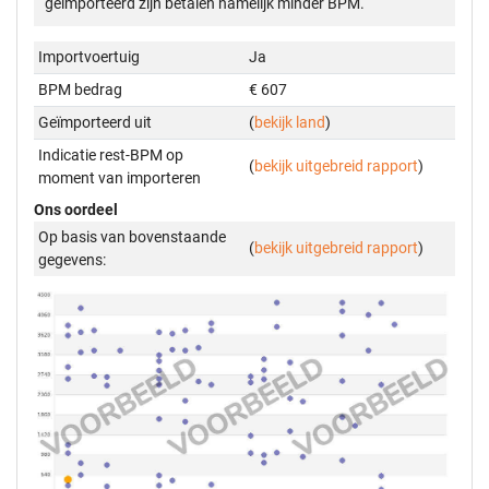
geïmporteerd zijn betalen namelijk minder BPM.
Importvoertuig
Ja
BPM bedrag
€ 607
Geïmporteerd uit
(
bekijk land
)
Indicatie rest-BPM op
(
bekijk uitgebreid rapport
)
moment van importeren
Ons oordeel
Op basis van bovenstaande
(
bekijk uitgebreid rapport
)
gegevens: