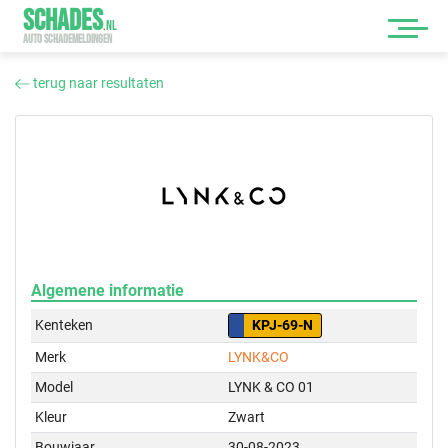
SCHADES
.
NL
AUTO SCHADEMELDINGEN
terug naar resultaten
Algemene informatie
Kenteken
KPJ-69-N
Merk
LYNK&CO
Model
LYNK & CO 01
Kleur
Zwart
Bouwjaar
30-08-2023