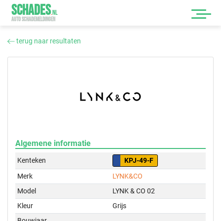
SCHADES
.
NL
AUTO SCHADEMELDINGEN
terug naar resultaten
Algemene informatie
Kenteken
KPJ-49-F
Merk
LYNK&CO
Model
LYNK & CO 02
Kleur
Grijs
Bouwjaar