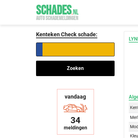
SCHADES
.
NL
AUTO SCHADEMELDINGEN
Kenteken Check schade:
LYN
Zoeken
vandaag
Alg
Ken
Mer
34
Mod
meldingen
Kleu