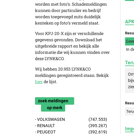
worden met foto’s. Schademeldingen
kunnen door particulier en bedrijf
worden toegevoegd mits duidelijk
APK
kenteken op foto’s vermeld staat.
Voor KPJ-20-X zijn er verschillende
Resu
gegevens gevonden. Download het
Gee
uitgebreide rapport en bekijk alle
In d
informatie die wij kunnen vinden over
deze LYNK&CO.
Ter
Wij hebben 20.953 LYNK&CO
Om 
meldingen geregistreerd staan. Bekijk
bij
hier
de lijst.
zie
zoek meldingen
Resul
op merk
Teru
- VOLKSWAGEN
(747.553)
- RENAULT
(395.267)
Imp
- PEUGEOT
(392.619)