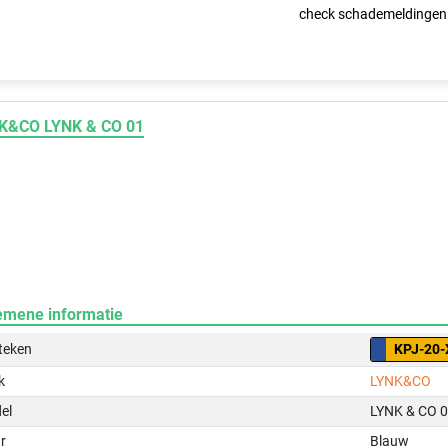
check schademeldingen
K&CO LYNK & CO 01
emene informatie
teken
KPJ-20-
k
LYNK&CO
el
LYNK & CO 
r
Blauw