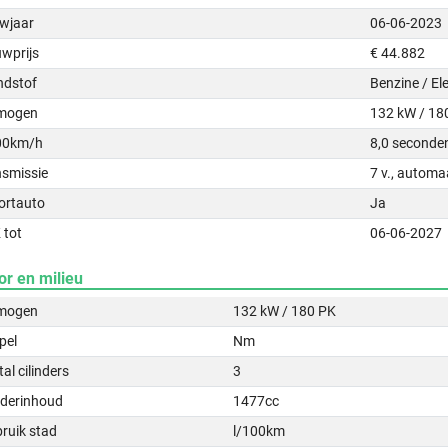
wjaar
06-06-2023
uwprijs
€ 44.882
ndstof
Benzine / Ele
mogen
132 kW / 18
00km/h
8,0 seconde
nsmissie
7 v., automa
ortauto
Ja
 tot
06-06-2027
or en milieu
mogen
132 kW / 180 PK
pel
Nm
al cilinders
3
nderinhoud
1477cc
ruik stad
l/100km