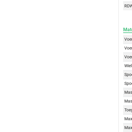
RD
Mat
Voer
Voer
Voe
Wiel
Spo
Spo
Mass
Mass
Toe
Max
Max