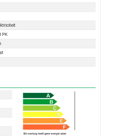
ktriciteit
0 PK
n
at