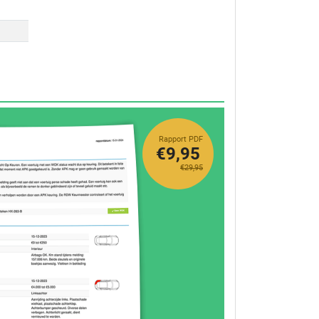
Rapport PDF
€9,95
€29,95