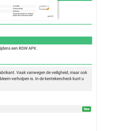
 tijdens een RDW APK.
abrikant. Vaak vanwegen de veiligheid, maar ook
obleem verholpen is. In de kentekencheck kunt u
Nee