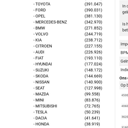
- TOYOTA
(391.047)
In 
- FORD
(390.031)
geï
- OPEL
(381.130)
- MERCEDES-BENZ
(342.970)
Is 
- BMW
(271.852)
bet
- VOLVO
(244.719)
- KIA
(238.712)
Imp
- CITROEN
(227.155)
- AUDI
(226.926)
BPM
- FIAT
(193.110)
Geï
- HYUNDAI
(177.024)
Ind
- SUZUKI
(148.172)
- SKODA
(144.669)
Ons 
- NISSAN
(140.900)
Op 
- SEAT
(127.998)
- MAZDA
(99.558)
- MINI
(83.876)
- MITSUBISHI
(72.765)
- TESLA
(50.239)
- DACIA
(41.641)
- HONDA
(38.919)