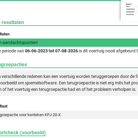
 resultaten
ltaten
n aandachtspunten!
e periode van
06-06-2023 tot 07-08-2026
is dit voertuig nooit afgekeurd
ugroepacties
verschillende redenen kan een voertuig worden teruggeroepen door de f
voorbeeld om sjoemelsoftware. Een terugroepactie is niet erg mits het pr
n of het voertuig een terugroepactie had en of het probleem verholpen is.
taat
groepactie voor kenteken KPJ-20-X
ortcheck (voorbeeld)