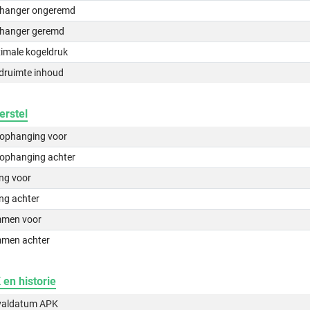
hanger ongeremd
hanger geremd
imale kogeldruk
druimte inhoud
erstel
lophanging voor
lophanging achter
ing voor
ng achter
men voor
men achter
en historie
valdatum APK