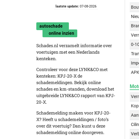
laatste update:
07-08-2026
Bou
Nie
Bra
autoschade
online inzien
Ver
0-1
Schades.nl verzamelt informatie over
voertuigen met een Nederlands
Tra
kenteken.
Imp
Controleer voor deze LYNK&CO met
APK
kenteken: KPJ-20-X de
schademeldingen. Bekijk online
Mot
schades en km-standen, download het
uitgebreide LYNK&CO rapport van KPJ-
Ver
20-X.
Kop
Schademelding maken voor KPJ-20-
Aant
X? Heeft u schademeldingen / foto’s
Cili
over dit voertuig? Dan kunt u deze
schademelding online doorgeven.
Verb