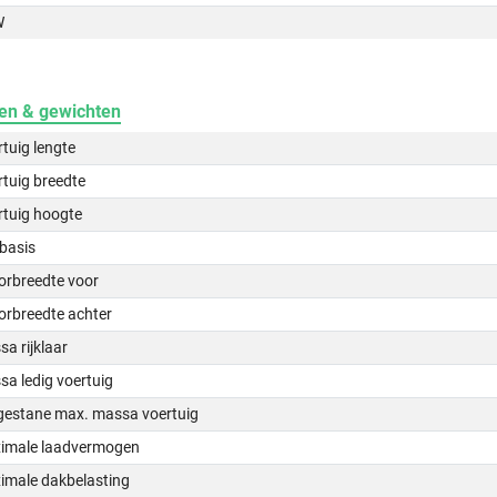
W
en & gewichten
tuig lengte
tuig breedte
rtuig hoogte
basis
orbreedte voor
orbreedte achter
a rijklaar
a ledig voertuig
gestane max. massa voertuig
imale laadvermogen
imale dakbelasting