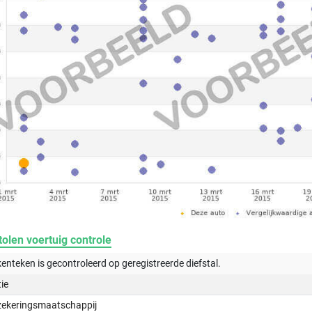
olen voertuig controle
kenteken is gecontroleerd op
geregistreerde
diefstal.
tie
zekeringsmaatschappij