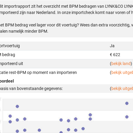
dit importrapport zit het overzicht met BPM bedragen van LYNK&CO LYN
mporteerd zijn naar Nederland. In onze importcheck komt naar voren of h
het BPM bedrag veel lager voor dit voertuig? Wees dan extra voorzichtig,
alen namelijk minder BPM.
ortvoertuig
Ja
 bedrag
€ 622
mporteerd uit
(
bekijk land
)
icatie rest-BPM op moment van importeren
(
bekijk uitge
oordeel
basis van bovenstaande gegevens:
(
bekijk uitge