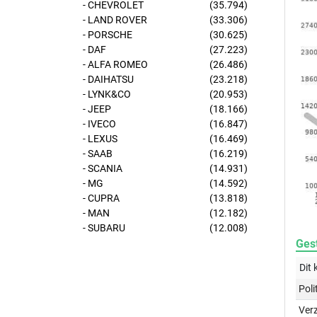
- CHEVROLET
(35.794)
- LAND ROVER
(33.306)
- PORSCHE
(30.625)
- DAF
(27.223)
- ALFA ROMEO
(26.486)
- DAIHATSU
(23.218)
- LYNK&CO
(20.953)
- JEEP
(18.166)
- IVECO
(16.847)
- LEXUS
(16.469)
- SAAB
(16.219)
- SCANIA
(14.931)
- MG
(14.592)
- CUPRA
(13.818)
- MAN
(12.182)
- SUBARU
(12.008)
Gest
Dit 
Poli
Ver