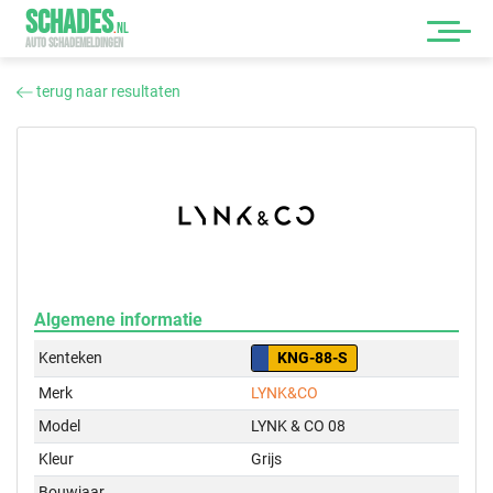
SCHADES
.
NL
AUTO SCHADEMELDINGEN
terug naar resultaten
Algemene informatie
Kenteken
KNG-88-S
Merk
LYNK&CO
Model
LYNK & CO 08
Kleur
Grijs
Bouwjaar