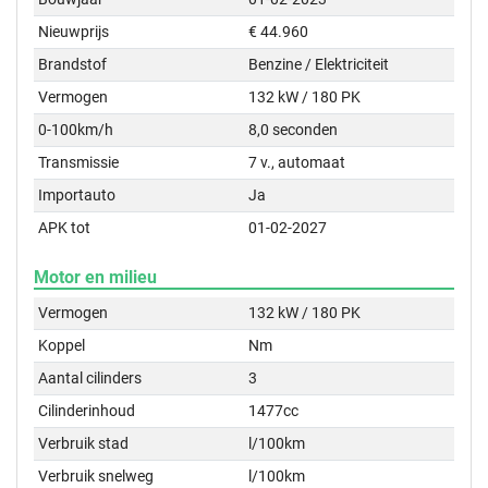
Nieuwprijs
€ 44.960
Brandstof
Benzine / Elektriciteit
Vermogen
132 kW / 180 PK
0-100km/h
8,0 seconden
Transmissie
7 v., automaat
Importauto
Ja
APK tot
01-02-2027
Motor en milieu
Vermogen
132 kW / 180 PK
Koppel
Nm
Aantal cilinders
3
Cilinderinhoud
1477cc
Verbruik stad
l/100km
Verbruik snelweg
l/100km