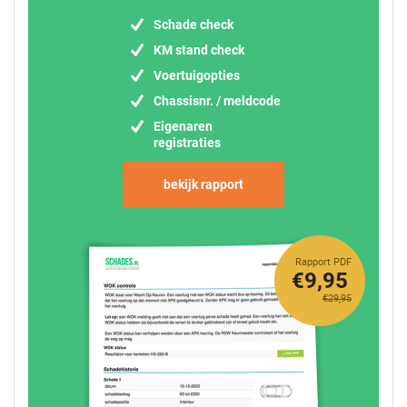
Schade check
KM stand check
Voertuigopties
Chassisnr. / meldcode
Eigenaren
registraties
bekijk rapport
Rapport PDF
€9,95
€29,95