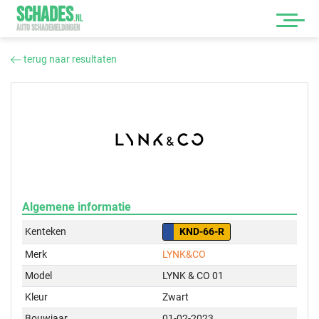
SCHADES
.
NL
AUTO SCHADEMELDINGEN
terug naar resultaten
Algemene informatie
Kenteken
KND-66-R
Merk
LYNK&CO
Model
LYNK & CO 01
Kleur
Zwart
Bouwjaar
01-02-2023