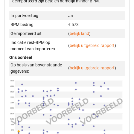
geïmporteerd zijn betalen namelijk minder BPM.
Importvoertuig
Ja
BPM bedrag
€ 573
Geïmporteerd uit
(
bekijk land
)
Indicatie rest-BPM op
(
bekijk uitgebreid rapport
)
moment van importeren
Ons oordeel
Op basis van bovenstaande
(
bekijk uitgebreid rapport
)
gegevens: