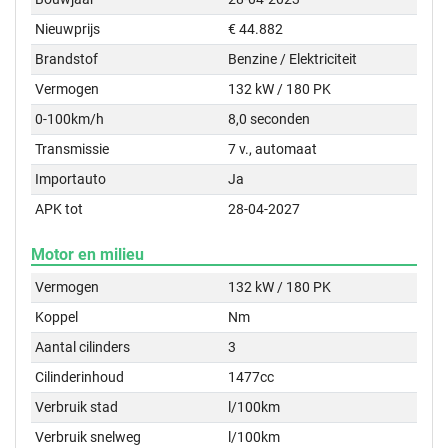
Nieuwprijs
€ 44.882
Brandstof
Benzine / Elektriciteit
Vermogen
132 kW / 180 PK
0-100km/h
8,0 seconden
Transmissie
7 v., automaat
Importauto
Ja
APK tot
28-04-2027
Motor en milieu
Vermogen
132 kW / 180 PK
Koppel
Nm
Aantal cilinders
3
Cilinderinhoud
1477cc
Verbruik stad
l/100km
Verbruik snelweg
l/100km