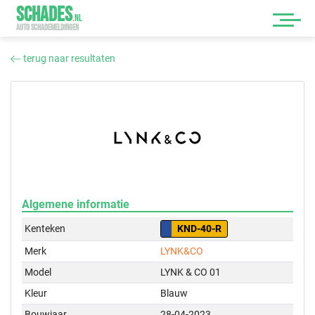
SCHADES
.
NL
AUTO SCHADEMELDINGEN
terug naar resultaten
Algemene informatie
Kenteken
KND-40-R
Merk
LYNK&CO
Model
LYNK & CO 01
Kleur
Blauw
Bouwjaar
28-04-2023