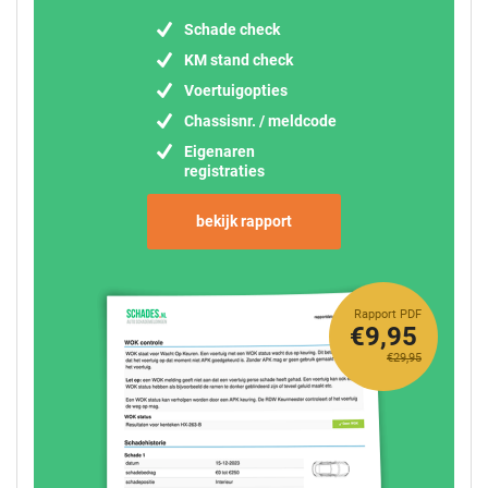
Schade check
KM stand check
Voertuigopties
Chassisnr. / meldcode
Eigenaren
registraties
bekijk rapport
Rapport PDF
€9,95
€29,95