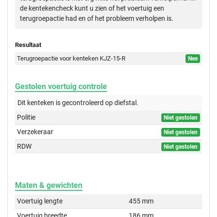
de kentekencheck kunt u zien of het voertuig een
terugroepactie had en of het probleem verholpen is.
Resultaat
Terugroepactie voor kenteken KJZ-15-R
Nee
Gestolen voertuig controle
Dit kenteken is gecontroleerd op
diefstal.
Politie
Niet gestolen
Verzekeraar
Niet gestolen
RDW
Niet gestolen
Maten & gewichten
Voertuig lengte
455 mm
Voertuig breedte
186 mm