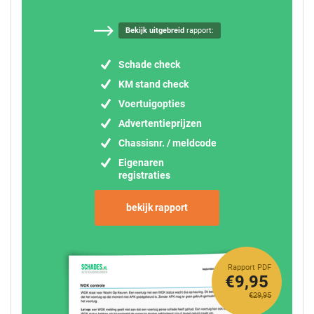
Bekijk uitgebreid
rapport:
Schade check
KM stand check
Voertuigopties
Advertentieprijzen
Chassisnr. / meldcode
Eigenaren
registraties
bekijk rapport
Rapport PDF
€9,95
€29,95