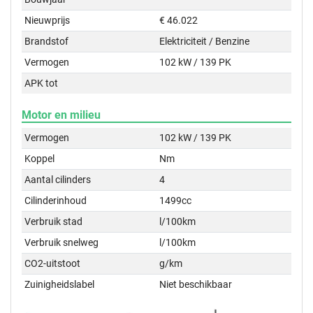
Nieuwprijs
€ 46.022
Brandstof
Elektriciteit / Benzine
Vermogen
102 kW / 139 PK
APK tot
Motor en milieu
Vermogen
102 kW / 139 PK
Koppel
Nm
Aantal cilinders
4
Cilinderinhoud
1499cc
Verbruik stad
l/100km
Verbruik snelweg
l/100km
CO2-uitstoot
g/km
Zuinigheidslabel
Niet beschikbaar