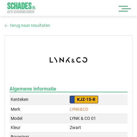
SCHADES
.
NL
AUTO SCHADEMELDINGEN
terug naar resultaten
Algemene informatie
Kenteken
KJZ-15-R
Merk
LYNK&CO
Model
LYNK & CO 01
Kleur
Zwart
Bouwjaar