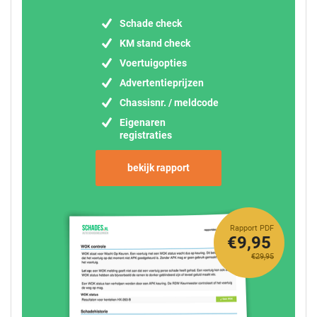
Schade check
KM stand check
Voertuigopties
Advertentieprijzen
Chassisnr. / meldcode
Eigenaren
registraties
bekijk rapport
Rapport PDF
€9,95
€29,95