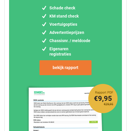
Schade check
KM stand check
Voertuigopties
Advertentieprijzen
Chassisnr. / meldcode
Eigenaren
registraties
bekijk rapport
Rapport PDF
€9,95
€29,95