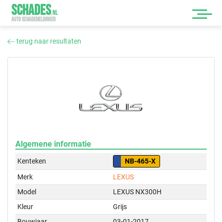
SCHADES
.
NL
AUTO SCHADEMELDINGEN
terug naar resultaten
Algemene informatie
Kenteken
NB-465-X
Merk
LEXUS
Model
LEXUS NX300H
Kleur
Grijs
Bouwjaar
03-01-2017