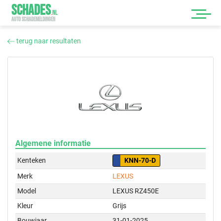
SCHADES
.
NL
AUTO SCHADEMELDINGEN
terug naar resultaten
Algemene informatie
Kenteken
KNN-70-D
Merk
LEXUS
Model
LEXUS RZ450E
Kleur
Grijs
Bouwjaar
31-01-2025