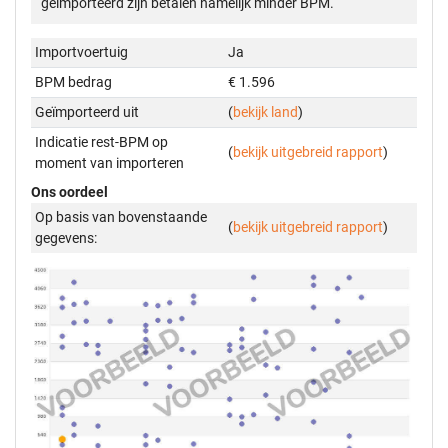
geïmporteerd zijn betalen namelijk minder BPM.
Importvoertuig
Ja
BPM bedrag
€ 1.596
Geïmporteerd uit
(
bekijk land
)
Indicatie rest-BPM op
(
bekijk uitgebreid rapport
)
moment van importeren
Ons oordeel
Op basis van bovenstaande
(
bekijk uitgebreid rapport
)
gegevens: