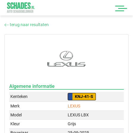
SCHADES
.
NL
AUTO SCHADEMELDINGEN
terug naar resultaten
Algemene informatie
Kenteken
KNJ-41-S
Merk
LEXUS
Model
LEXUS LBX
Kleur
Grijs
Bouwjaar
25-09-2025