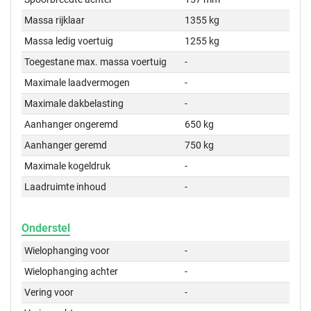
Massa rijklaar
1355 kg
Massa ledig voertuig
1255 kg
Toegestane max. massa voertuig
-
Maximale laadvermogen
-
Maximale dakbelasting
-
Aanhanger ongeremd
650 kg
Aanhanger geremd
750 kg
Maximale kogeldruk
-
Laadruimte inhoud
-
Onderstel
Wielophanging voor
-
Wielophanging achter
-
Vering voor
-