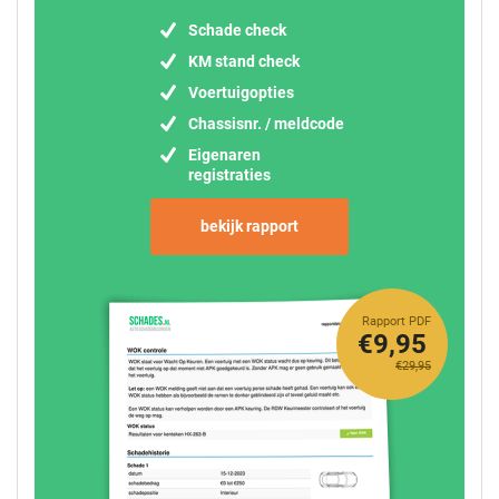
Schade check
KM stand check
Voertuigopties
Chassisnr. / meldcode
Eigenaren
registraties
bekijk rapport
Rapport PDF
€9,95
€29,95