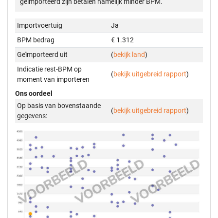
geïmporteerd zijn betalen namelijk minder BPM.
Importvoertuig
Ja
BPM bedrag
€ 1.312
Geïmporteerd uit
(
bekijk land
)
Indicatie rest-BPM op
(
bekijk uitgebreid rapport
)
moment van importeren
Ons oordeel
Op basis van bovenstaande
(
bekijk uitgebreid rapport
)
gegevens: