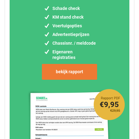
Schade check
KM stand check
Voertuigopties
Advertentieprijzen
Chassisnr. / meldcode
Eigenaren
registraties
bekijk rapport
Rapport PDF
€9,95
€29,95