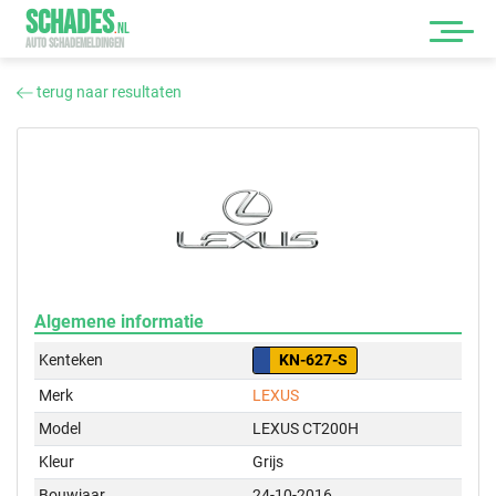
SCHADES
.
NL
AUTO SCHADEMELDINGEN
terug naar resultaten
Algemene informatie
Kenteken
KN-627-S
Merk
LEXUS
Model
LEXUS CT200H
Kleur
Grijs
Bouwjaar
24-10-2016