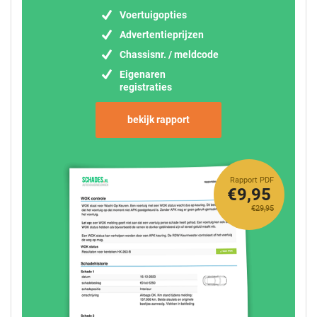
Voertuigopties
Advertentieprijzen
Chassisnr. / meldcode
Eigenaren
registraties
bekijk rapport
Rapport PDF
€9,95
€29,95