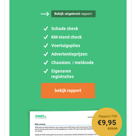
Bekijk uitgebreid
rapport:
Schade check
KM stand check
Voertuigopties
Advertentieprijzen
Chassisnr. / meldcode
Eigenaren
registraties
bekijk rapport
Rapport PDF
€9,95
€29,95