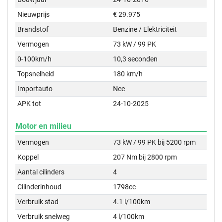
Nieuwprijs
€ 29.975
Brandstof
Benzine / Elektriciteit
Vermogen
73 kW / 99 PK
0-100km/h
10,3 seconden
Topsnelheid
180 km/h
Importauto
Nee
APK tot
24-10-2025
Motor en milieu
Vermogen
73 kW / 99 PK bij 5200 rpm
Koppel
207 Nm bij 2800 rpm
Aantal cilinders
4
Cilinderinhoud
1798cc
Verbruik stad
4.1 l/100km
Verbruik snelweg
4 l/100km