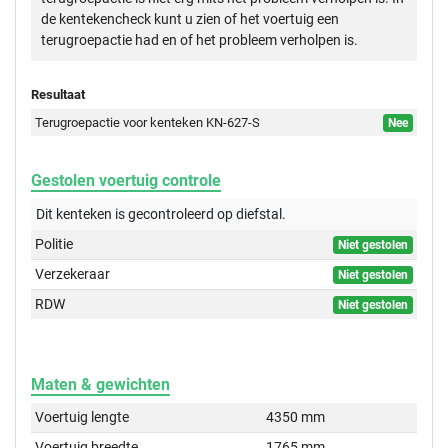
de kentekencheck kunt u zien of het voertuig een
terugroepactie had en of het probleem verholpen is.
Resultaat
Terugroepactie voor kenteken KN-627-S
Nee
Gestolen voertuig controle
Dit kenteken is gecontroleerd op
diefstal.
Politie
Niet gestolen
Verzekeraar
Niet gestolen
RDW
Niet gestolen
Maten & gewichten
Voertuig lengte
4350 mm
Voertuig breedte
1765 mm