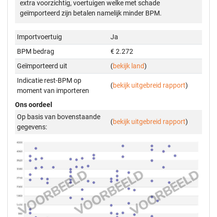
extra voorzichtig, voertuigen welke met schade
geïmporteerd zijn betalen namelijk minder BPM.
Importvoertuig
Ja
BPM bedrag
€ 2.272
Geïmporteerd uit
(
bekijk land
)
Indicatie rest-BPM op
(
bekijk uitgebreid rapport
)
moment van importeren
Ons oordeel
Op basis van bovenstaande
(
bekijk uitgebreid rapport
)
gegevens: