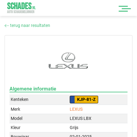
SCHADES
.
NL
AUTO SCHADEMELDINGEN
terug naar resultaten
Algemene informatie
Kenteken
KJP-81-Z
Merk
LEXUS
Model
LEXUS LBX
Kleur
Grijs
Bouwjaar
02-01-2025