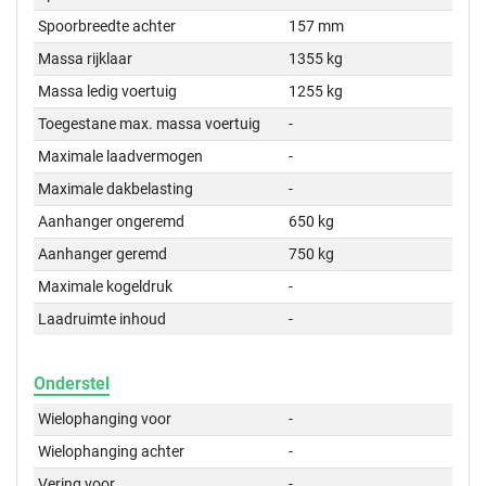
Spoorbreedte achter
157 mm
Massa rijklaar
1355 kg
Massa ledig voertuig
1255 kg
Toegestane max. massa voertuig
-
Maximale laadvermogen
-
Maximale dakbelasting
-
Aanhanger ongeremd
650 kg
Aanhanger geremd
750 kg
Maximale kogeldruk
-
Laadruimte inhoud
-
Onderstel
Wielophanging voor
-
Wielophanging achter
-
Vering voor
-