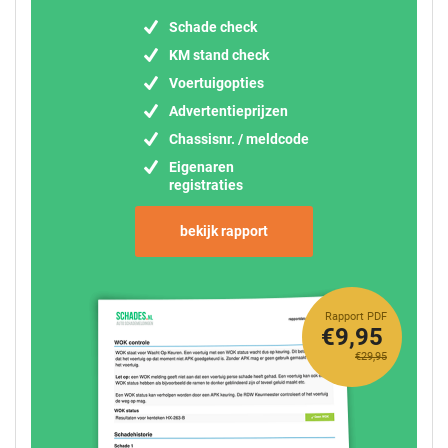
Schade check
KM stand check
Voertuigopties
Advertentieprijzen
Chassisnr. / meldcode
Eigenaren
registraties
bekijk rapport
Rapport PDF
€9,95
€29,95