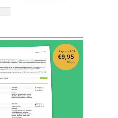
Rapport PDF
€9,95
€29,95