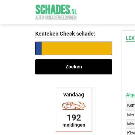
SCHADES
.
NL
AUTO SCHADEMELDINGEN
Kenteken Check schade:
LEX
Zoeken
vandaag
Alg
Ken
Mer
192
Mod
meldingen
Kleu