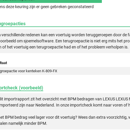
ens deze keuring zijn er geen gebreken geconstateerd
ugroepacties
verschillende redenen kan een voertuig worden teruggeroepen door de f
voorbeeld om sjoemelsoftware. Een terugroepactie is niet erg mits het pr
n of het voertuig een terugroepactie had en of het probleem verholpen is.
taat
groepactie voor kenteken K-809-FX
ortcheck (voorbeeld)
dit importrapport zit het overzicht met BPM bedragen van LEXUS LEXUS
mporteerd zijn naar Nederland. In onze importcheck komt naar voren of h
het BPM bedrag veel lager voor dit voertuig? Wees dan extra voorzichtig,
alen namelijk minder BPM.