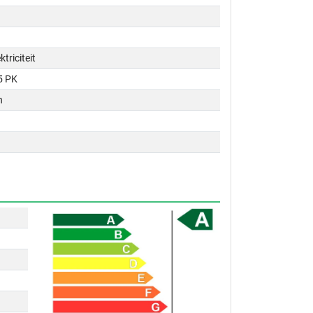
ktriciteit
5 PK
n