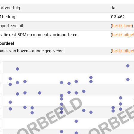
ortvoertuig
Ja
 bedrag
€ 3.462
mporteerd uit
(
bekijk land
)
icatie rest-BPM op moment van importeren
(
bekijk uitge
oordeel
basis van bovenstaande gegevens:
(
bekijk uitge