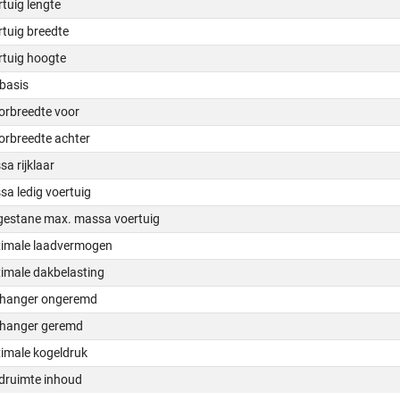
tuig lengte
tuig breedte
rtuig hoogte
basis
orbreedte voor
orbreedte achter
a rijklaar
a ledig voertuig
gestane max. massa voertuig
imale laadvermogen
imale dakbelasting
hanger ongeremd
hanger geremd
imale kogeldruk
druimte inhoud