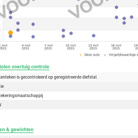
olen voertuig controle
kenteken is gecontroleerd op
geregistreerde
diefstal.
tie
zekeringsmaatschappij
W
en & gewichten