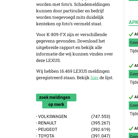
worden met foto’s. Schademeldingen
kunnen door particulier en bedrijf
worden toegevoegd mits duidelijk
APK
kenteken op foto’s vermeld staat.
Voor K-809-FX zijn er verschillende
AP
gegevens gevonden. Download het
Gee
uitgebreide rapport en bekijk alle
Tijd
informatie die wij kunnen vinden over
deze LEXUS.
AP
Wij hebben 16.469 LEXUS meldingen
Gee
geregistreerd staan. Bekijk
hier
de lijst.
Tijd
AP
zoek meldingen
op merk
Gee
Tijd
- VOLKSWAGEN
(747.553)
- RENAULT
(395.267)
AP
- PEUGEOT
(392.619)
- TOYOTA
(391.047)
Gee