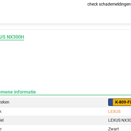
check schademeldingen
US NX300H
emene informatie
teken
K-809-F
k
LEXUS
el
LEXUS NX3
r
Zwart