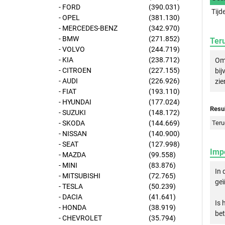
- FORD
(390.031)
Tijd
- OPEL
(381.130)
- MERCEDES-BENZ
(342.970)
- BMW
(271.852)
Ter
- VOLVO
(244.719)
- KIA
(238.712)
Om 
- CITROEN
(227.155)
bij
- AUDI
(226.926)
zie
- FIAT
(193.110)
- HYUNDAI
(177.024)
Resul
- SUZUKI
(148.172)
- SKODA
(144.669)
Teru
- NISSAN
(140.900)
- SEAT
(127.998)
Imp
- MAZDA
(99.558)
- MINI
(83.876)
In 
- MITSUBISHI
(72.765)
geï
- TESLA
(50.239)
- DACIA
(41.641)
Is 
- HONDA
(38.919)
bet
- CHEVROLET
(35.794)