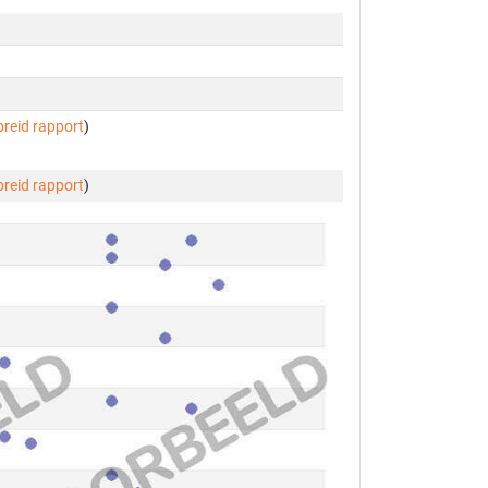
breid rapport
)
breid rapport
)