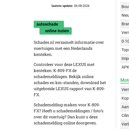
laatste update:
06-08-2026
Bou
Nie
Bra
autoschade
online inzien
Ver
0-1
Schades.nl verzamelt informatie over
voertuigen met een Nederlands
Top
kenteken.
Imp
Controleer voor deze LEXUS met
APK
kenteken: K-809-FX de
schademeldingen. Bekijk online
Mot
schades en km-standen, download het
uitgebreide LEXUS rapport van K-809-
Ver
FX.
Kop
Schademelding maken voor K-809-
Aant
FX? Heeft u schademeldingen / foto’s
Cili
over dit voertuig? Dan kunt u deze
schademelding online doorgeven.
Verb