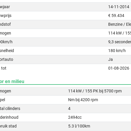
wjaar
14-11-2014
uwprijs
€ 59.434
ndstof
Benzine / Ele
mogen
114 kW / 15
00km/h
9,3 seconde
snelheid
180 km/h
ortauto
Ja
 tot
01-08-2026
or en milieu
mogen
114 kW / 155 PK bij 5700 rpm
pel
Nm bij 4200 rpm
al cilinders
4
nderinhoud
2494cc
ruik stad
5.3 l/100km