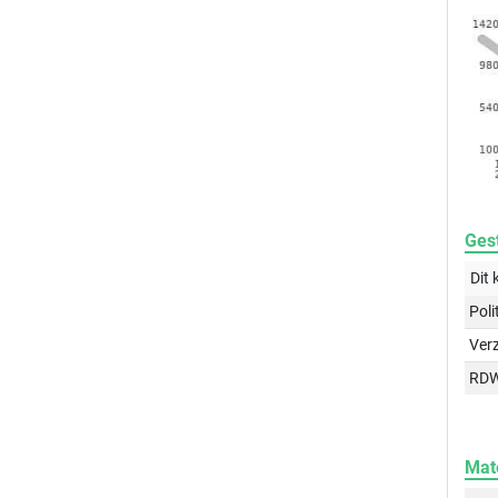
Gest
Dit 
Poli
Ver
RD
Mat