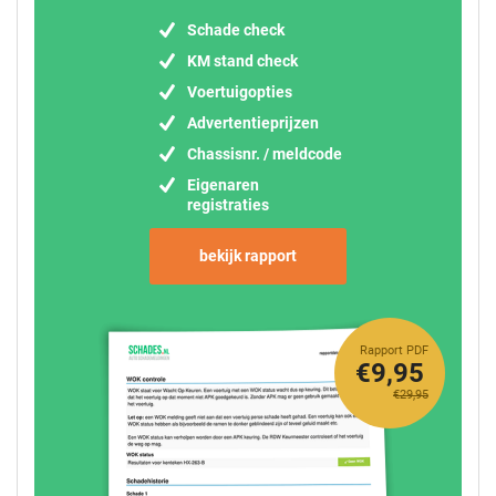
Schade check
KM stand check
Voertuigopties
Advertentieprijzen
Chassisnr. / meldcode
Eigenaren
registraties
bekijk rapport
Rapport PDF
€9,95
€29,95