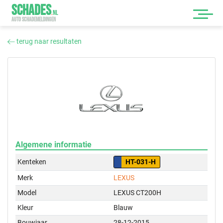
SCHADES
.
NL
AUTO SCHADEMELDINGEN
terug naar resultaten
Algemene informatie
Kenteken
HT-031-H
Merk
LEXUS
Model
LEXUS CT200H
Kleur
Blauw
Bouwjaar
28-12-2015