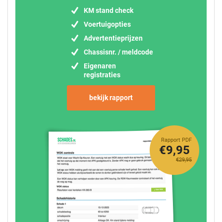
KM stand check
Voertuigopties
Advertentieprijzen
Chassisnr. / meldcode
Eigenaren
registraties
bekijk rapport
Rapport PDF
€9,95
€29,95