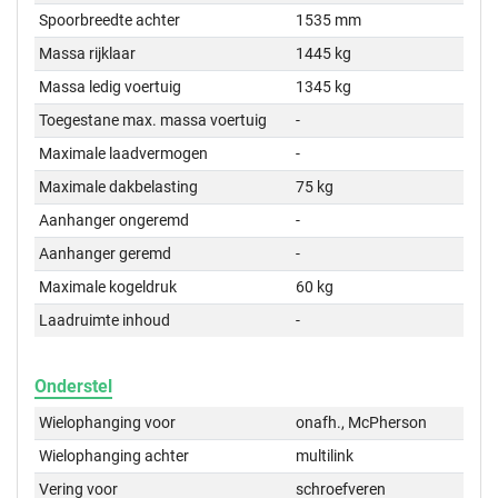
Spoorbreedte achter
1535 mm
Massa rijklaar
1445 kg
Massa ledig voertuig
1345 kg
Toegestane max. massa voertuig
-
Maximale laadvermogen
-
Maximale dakbelasting
75 kg
Aanhanger ongeremd
-
Aanhanger geremd
-
Maximale kogeldruk
60 kg
Laadruimte inhoud
-
Onderstel
Wielophanging voor
onafh., McPherson
Wielophanging achter
multilink
Vering voor
schroefveren