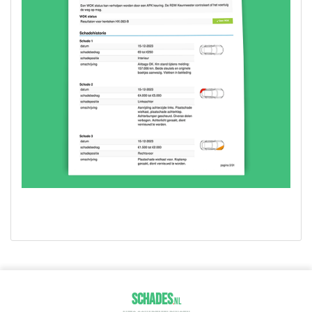
SCHADES
.
NL