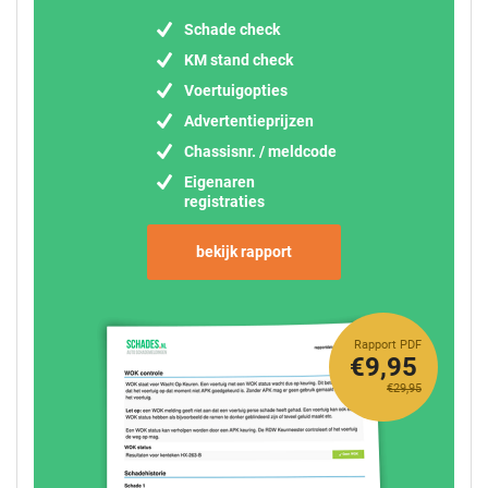
Schade check
KM stand check
Voertuigopties
Advertentieprijzen
Chassisnr. / meldcode
Eigenaren
registraties
bekijk rapport
Rapport PDF
€9,95
€29,95