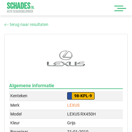
SCHADES
.
NL
AUTO SCHADEMELDINGEN
terug naar resultaten
Algemene informatie
Kenteken
98-KPL-9
Merk
LEXUS
Model
LEXUS RX450H
Kleur
Grijs
Bouwjaar
21-01-2010