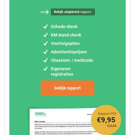
Bekijk uitgebreid
rapport:
Schade check
KM stand check
Voertuigopties
Advertentieprijzen
Chassisnr. / meldcode
Eigenaren
registraties
bekijk rapport
Rapport PDF
€9,95
€29,95