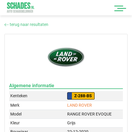
SCHADES
.
NL
AUTO SCHADEMELDINGEN
terug naar resultaten
Algemene informatie
Kenteken
Z-288-BS
Merk
LAND ROVER
Model
RANGE ROVER EVOQUE
Kleur
Grijs
Bouwjaar
22-12-2020