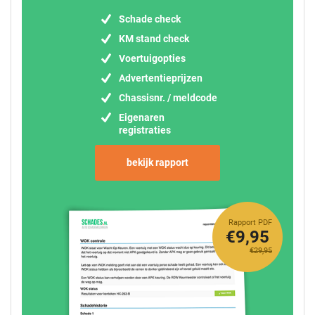
Schade check
KM stand check
Voertuigopties
Advertentieprijzen
Chassisnr. / meldcode
Eigenaren
registraties
bekijk rapport
Rapport PDF
€9,95
€29,95