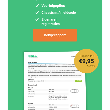
Voertuigopties
Chassisnr. / meldcode
Eigenaren
registraties
bekijk rapport
Rapport PDF
€9,95
€29,95