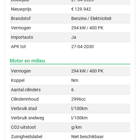
Nieuwprijs
€ 129.942
Brandstof
Benzine / Elektriciteit
Vermogen
294 kW / 400 PK
Importauto
Ja
APK tot
27-04-2030
Motor en milieu
Vermogen
294 kW / 400 PK
Koppel
Nm
Aantal cilinders
6
Cilinderinhoud
2996cc
Verbruik stad
l/100km
Verbruik snelweg
l/100km
CO2-uitstoot
g/km
Zuinigheidslabel
Niet beschikbaar