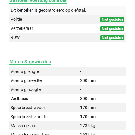
Gestolen voertuig controle
Dit kenteken is gecontroleerd op
diefstal.
Politie
Niet gestolen
Verzekeraar
Niet gestolen
RDW
Niet gestolen
Maten & gewichten
Voertuig lengte
-
Voertuig breedte
200 mm
Voertuig hoogte
-
Wielbasis
300 mm
Spoorbreedte voor
170 mm
Spoorbreedte achter
170 mm
Massa rijklaar
2735 kg
Massa ledig voertuig
2635 kg