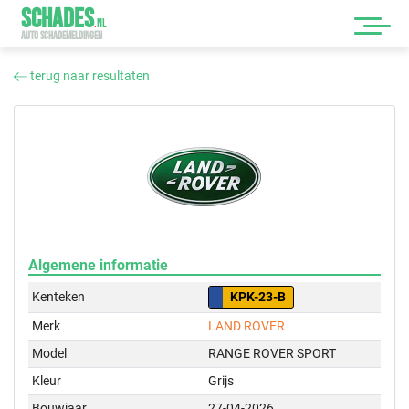
SCHADES
.
NL
AUTO SCHADEMELDINGEN
terug naar resultaten
Algemene informatie
Kenteken
KPK-23-B
Merk
LAND ROVER
Model
RANGE ROVER SPORT
Kleur
Grijs
Bouwjaar
27-04-2026