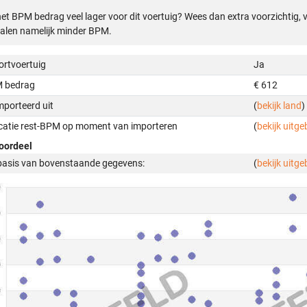
het BPM bedrag veel lager voor dit voertuig? Wees dan extra voorzichtig,
alen namelijk minder BPM.
ortvoertuig
Ja
 bedrag
€ 612
mporteerd uit
(
bekijk land
)
icatie rest-BPM op moment van importeren
(
bekijk uitge
oordeel
basis van bovenstaande gegevens:
(
bekijk uitge