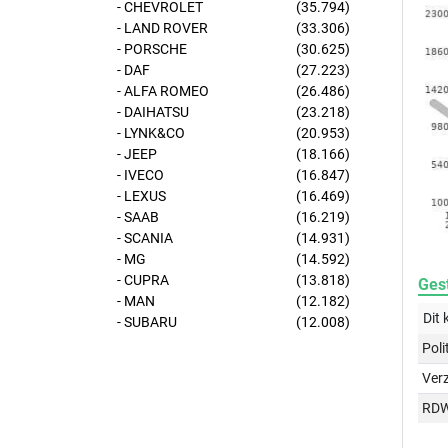
- CHEVROLET
(35.794)
- LAND ROVER
(33.306)
- PORSCHE
(30.625)
- DAF
(27.223)
- ALFA ROMEO
(26.486)
- DAIHATSU
(23.218)
- LYNK&CO
(20.953)
- JEEP
(18.166)
- IVECO
(16.847)
- LEXUS
(16.469)
- SAAB
(16.219)
- SCANIA
(14.931)
- MG
(14.592)
- CUPRA
(13.818)
Gest
- MAN
(12.182)
Dit 
- SUBARU
(12.008)
Poli
Ver
RD