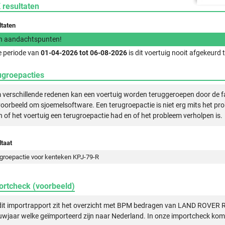
 resultaten
ltaten
n aandachtspunten!
e periode van
01-04-2026 tot 06-08-2026
is dit voertuig nooit afgekeurd
ugroepacties
verschillende redenen kan een voertuig worden teruggeroepen door de f
voorbeeld om sjoemelsoftware. Een terugroepactie is niet erg mits het pr
n of het voertuig een terugroepactie had en of het probleem verholpen is.
taat
groepactie voor kenteken KPJ-79-R
ortcheck (voorbeeld)
 dit importrapport zit het overzicht met BPM bedragen van LAND ROVE
wjaar welke geïmporteerd zijn naar Nederland. In onze importcheck komt