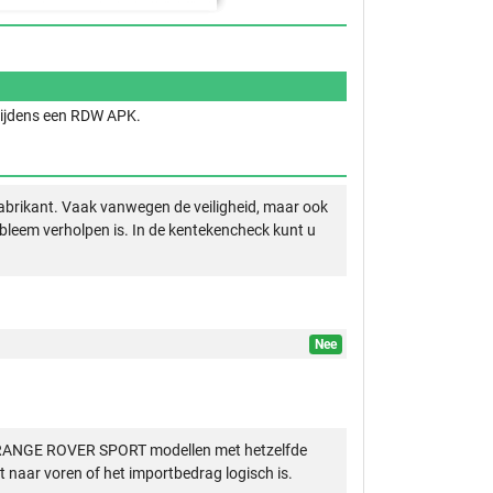
 tijdens een RDW APK.
abrikant. Vaak vanwegen de veiligheid, maar ook
obleem verholpen is. In de kentekencheck kunt u
Nee
R RANGE ROVER SPORT modellen met hetzelfde
 naar voren of het importbedrag logisch is.