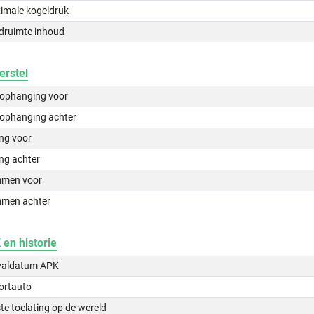
imale kogeldruk
druimte inhoud
erstel
lophanging voor
lophanging achter
ing voor
ng achter
men voor
men achter
en historie
valdatum APK
ortauto
te toelating op de wereld