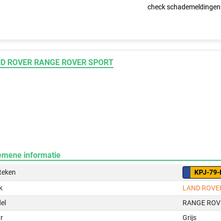
check schademeldingen
D ROVER RANGE ROVER SPORT
emene informatie
teken
KPJ-79-
k
LAND ROVE
el
RANGE ROV
r
Grijs