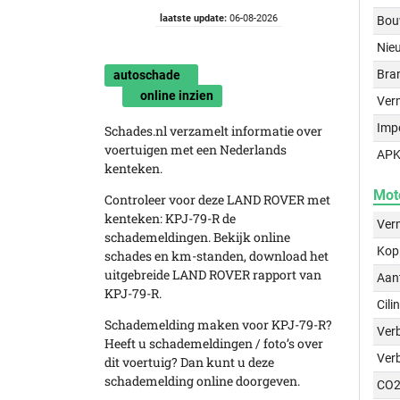
laatste update:
06-08-2026
Bou
Nie
Bra
autoschade
online inzien
Ver
Imp
Schades.nl verzamelt informatie over
voertuigen met een Nederlands
APK
kenteken.
Mot
Controleer voor deze LAND ROVER met
kenteken: KPJ-79-R de
Ver
schademeldingen. Bekijk online
Kop
schades en km-standen, download het
uitgebreide LAND ROVER rapport van
Aant
KPJ-79-R.
Cili
Schademelding maken voor KPJ-79-R?
Verb
Heeft u schademeldingen / foto’s over
Ver
dit voertuig? Dan kunt u deze
schademelding online doorgeven.
CO2