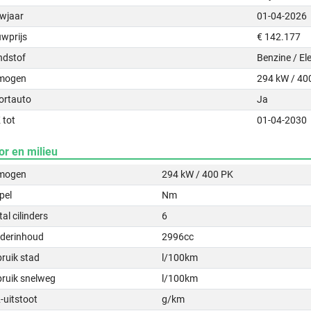
wjaar
01-04-2026
uwprijs
€ 142.177
ndstof
Benzine / Ele
mogen
294 kW / 40
ortauto
Ja
 tot
01-04-2030
or en milieu
mogen
294 kW / 400 PK
pel
Nm
al cilinders
6
nderinhoud
2996cc
ruik stad
l/100km
bruik snelweg
l/100km
-uitstoot
g/km