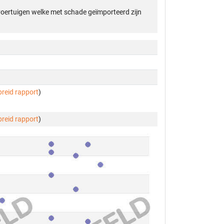
 voertuigen welke met schade geïmporteerd zijn
breid rapport
)
breid rapport
)