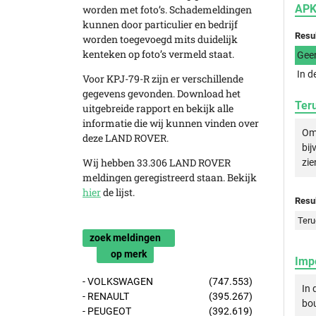
APK
worden met foto’s. Schademeldingen
kunnen door particulier en bedrijf
Resu
worden toegevoegd mits duidelijk
kenteken op foto’s vermeld staat.
Gee
In d
Voor KPJ-79-R zijn er verschillende
gegevens gevonden. Download het
Ter
uitgebreide rapport en bekijk alle
informatie die wij kunnen vinden over
Om 
deze LAND ROVER.
bij
Wij hebben 33.306 LAND ROVER
zie
meldingen geregistreerd staan. Bekijk
hier
de lijst.
Resul
Teru
zoek meldingen
op merk
Imp
- VOLKSWAGEN
(747.553)
In
- RENAULT
(395.267)
bou
- PEUGEOT
(392.619)