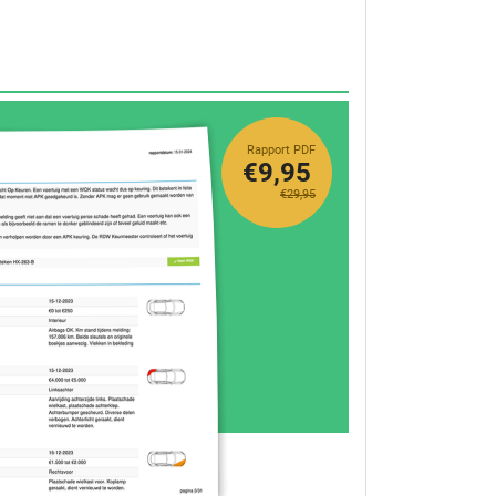
Rapport PDF
€9,95
€29,95