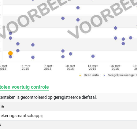
olen voertuig controle
kenteken is gecontroleerd op
geregistreerde
diefstal.
tie
zekeringsmaatschappij
W