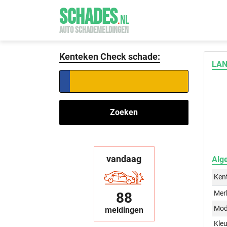
SCHADES
.
NL
AUTO SCHADEMELDINGEN
Kenteken Check schade:
LAN
Zoeken
vandaag
Alg
Ken
Mer
88
Mod
meldingen
Kleu