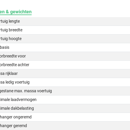
en & gewichten
tuig lengte
tuig breedte
rtuig hoogte
basis
orbreedte voor
orbreedte achter
a rijklaar
a ledig voertuig
gestane max. massa voertuig
imale laadvermogen
imale dakbelasting
hanger ongeremd
hanger geremd