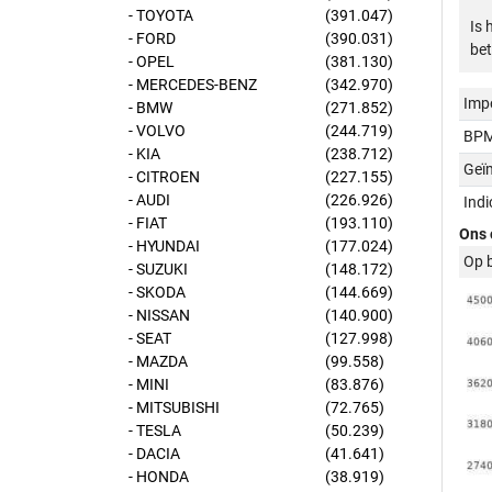
- TOYOTA
(391.047)
Is 
- FORD
(390.031)
bet
- OPEL
(381.130)
- MERCEDES-BENZ
(342.970)
Imp
- BMW
(271.852)
- VOLVO
(244.719)
BPM
- KIA
(238.712)
Geï
- CITROEN
(227.155)
- AUDI
(226.926)
Ind
- FIAT
(193.110)
Ons 
- HYUNDAI
(177.024)
Op 
- SUZUKI
(148.172)
- SKODA
(144.669)
- NISSAN
(140.900)
- SEAT
(127.998)
- MAZDA
(99.558)
- MINI
(83.876)
- MITSUBISHI
(72.765)
- TESLA
(50.239)
- DACIA
(41.641)
- HONDA
(38.919)