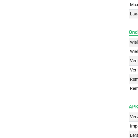
Max
Laa
Ond
Wie
Wie
Ver
Veri
Rem
Rem
APK 
Ver
Imp
Eers